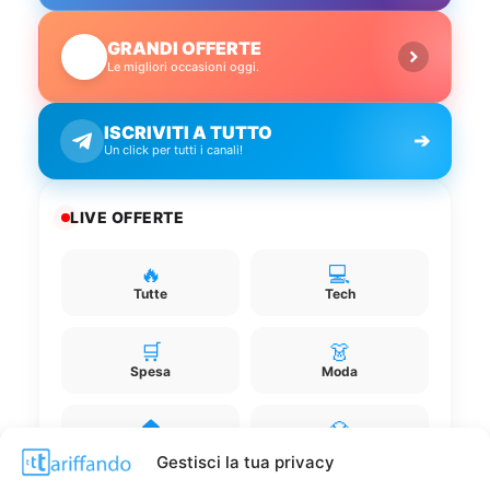
GRANDI OFFERTE
🔥
Le migliori occasioni oggi.
ISCRIVITI A TUTTO
➔
Un click per tutti i canali!
LIVE OFFERTE
🔥
💻
Tutte
Tech
🛒
👗
Spesa
Moda
🏠
💎
Casa
Extra
Gestisci la tua privacy