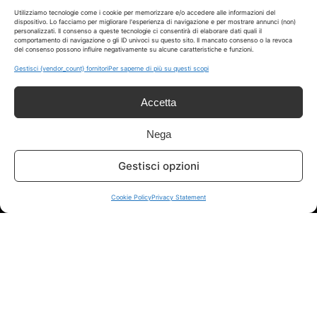
Utilizziamo tecnologie come i cookie per memorizzare e/o accedere alle informazioni del
dispositivo. Lo facciamo per migliorare l'esperienza di navigazione e per mostrare annunci (non)
personalizzati. Il consenso a queste tecnologie ci consentirà di elaborare dati quali il
comportamento di navigazione o gli ID univoci su questo sito. Il mancato consenso o la revoca
del consenso possono influire negativamente su alcune caratteristiche e funzioni.
Disclaimer
Gestisci {vendor_count} fornitori
Per saperne di più su questi scopi
Accetta
I marchi citati appartengono ai rispettivi proprietari. Le offerte
segnalate possono subire variazioni: verifica sempre le condizioni
sui siti ufficiali.
Nega
Gestisci opzioni
Info
Cookie Policy
Privacy Statement
In qualità di Affiliato Amazon ed eBay, Tariffando riceve un
guadagno dagli acquisti idonei.
Note Legali
|
Cookie Policy