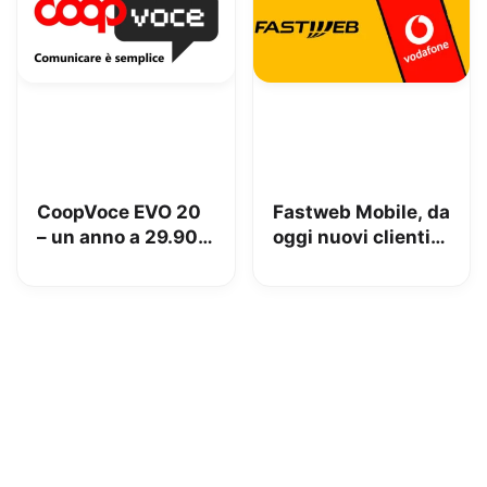
Codice di Condotta
UE per la GenAI
CoopVoce EVO 20
Fastweb Mobile, da
– un anno a 29.90€
oggi nuovi clienti
con minuti, SMS e
su rete Vodafone
20GB