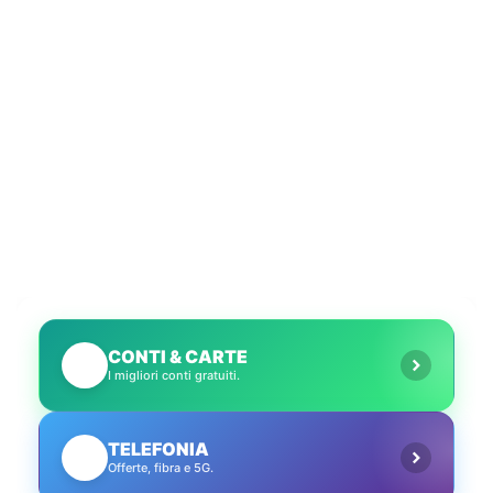
CONTI & CARTE
💳
I migliori conti gratuiti.
TELEFONIA
📱
Offerte, fibra e 5G.