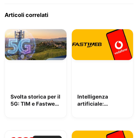
Articoli correlati
Svolta storica per il
Intelligenza
5G: TIM e Fastweb
artificiale:
+ Vodafone
Fastweb+Vodafone
insieme per dire
tra i pionieri
addio alle zone
europei nella
senza segnale
sottoscrizione del