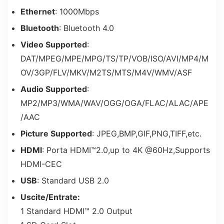
Ethernet
: 1000Mbps
Bluetooth
: Bluetooth 4.0
Video Supported
:
DAT/MPEG/MPE/MPG/TS/TP/VOB/ISO/AVI/MP4/M
OV/3GP/FLV/MKV/M2TS/MTS/M4V/WMV/ASF
Audio Supported
:
MP2/MP3/WMA/WAV/OGG/OGA/FLAC/ALAC/APE
/AAC
Picture Supported
: JPEG,BMP,GIF,PNG,TIFF,etc.
HDMI
: Porta HDMI™2.0,up to 4K @60Hz,Supports
HDMI-CEC
USB
: Standard USB 2.0
Uscite/Entrate:
1 Standard HDMI™ 2.0 Output