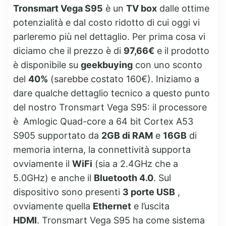
Tronsmart Vega S95
è un
TV box
dalle ottime
potenzialità e dal costo ridotto di cui oggi vi
parleremo più nel dettaglio. Per prima cosa vi
diciamo che il prezzo è di
97,66€
e il prodotto
è disponibile su
geekbuying
con uno sconto
del
40%
(sarebbe costato 160€). Iniziamo a
dare qualche dettaglio tecnico a questo punto
del nostro Tronsmart Vega S95: il processore
è Amlogic Quad-core a 64 bit Cortex A53
S905 supportato da
2GB di RAM
e
16GB
di
memoria interna, la connettività supporta
ovviamente il
WiFi
(sia a 2.4GHz che a
5.0GHz) e anche il
Bluetooth 4.0
. Sul
dispositivo sono presenti
3 porte USB
,
ovviamente quella
Ethernet
e l’uscita
HDMI
. Tronsmart Vega S95 ha come sistema