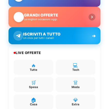
GRANDI OFFERTE
🔥
Le migliori occasioni oggi.
ISCRIVITI A TUTTO
➔
Un click per tutti i canali!
LIVE OFFERTE
🔥
💻
Tutte
Tech
🛒
👗
Spesa
Moda
🏠
💎
Casa
Extra