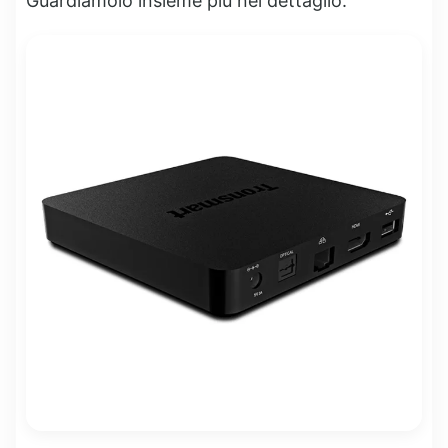
Guardiamolo insieme più nel dettaglio.