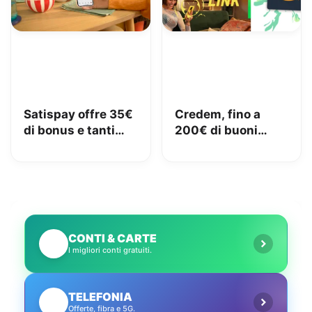
Satispay offre 35€
Credem, fino a
di bonus e tanti
200€ di buoni
servizi utili
Amazon con il
conto gratuito
CONTI & CARTE
💳
I migliori conti gratuiti.
TELEFONIA
📱
Offerte, fibra e 5G.