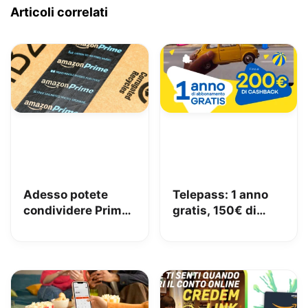
Articoli correlati
Adesso potete
Telepass: 1 anno
condividere Prime
gratis, 150€ di
in famiglia con
carburante e 50€
Amazon Family
di pedaggi GRATIS!