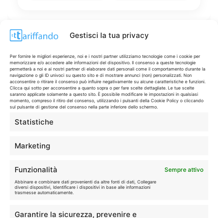
Gestisci la tua privacy
Disclaimer
Per fornire le migliori esperienze, noi e i nostri partner utilizziamo tecnologie come i cookie per
memorizzare e/o accedere alle informazioni del dispositivo. Il consenso a queste tecnologie
permetterà a noi e ai nostri partner di elaborare dati personali come il comportamento durante la
navigazione o gli ID univoci su questo sito e di mostrare annunci (non) personalizzati. Non
I marchi citati appartengono ai rispettivi proprietari. Le offerte
acconsentire o ritirare il consenso può influire negativamente su alcune caratteristiche e funzioni.
Clicca qui sotto per acconsentire a quanto sopra o per fare scelte dettagliate. Le tue scelte
segnalate possono subire variazioni: verifica sempre le condizioni
saranno applicate solamente a questo sito. È possibile modificare le impostazioni in qualsiasi
sui siti ufficiali.
momento, compreso il ritiro del consenso, utilizzando i pulsanti della Cookie Policy o cliccando
sul pulsante di gestione del consenso nella parte inferiore dello schermo.
Statistiche
Info
Marketing
In qualità di Affiliato Amazon ed eBay, Tariffando riceve un
Funzionalità
Sempre attivo
guadagno dagli acquisti idonei.
Abbinare e combinare dati provenienti da altre fonti di dati, Collegare
diversi dispositivi, Identificare i dispositivi in base alle informazioni
Note Legali
|
Cookie Policy
trasmesse automaticamente.
Garantire la sicurezza, prevenire e