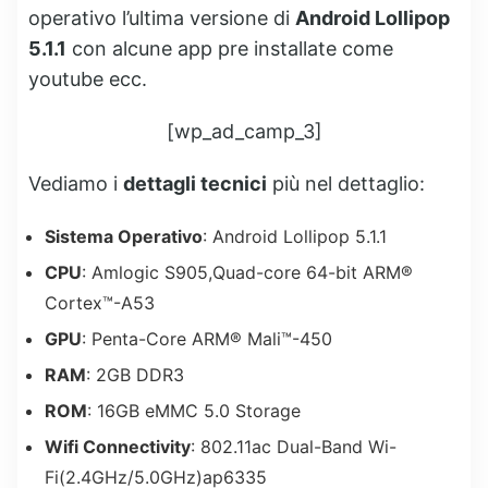
operativo l’ultima versione di
Android Lollipop
5.1.1
con alcune app pre installate come
youtube ecc.
[wp_ad_camp_3]
Vediamo i
dettagli tecnici
più nel dettaglio:
Sistema Operativo
: Android Lollipop 5.1.1
CPU
: Amlogic S905,Quad-core 64-bit ARM®
Cortex™-A53
GPU
: Penta-Core ARM® Mali™-450
RAM
: 2GB DDR3
ROM
: 16GB eMMC 5.0 Storage
Wifi Connectivity
: 802.11ac Dual-Band Wi-
Fi(2.4GHz/5.0GHz)ap6335