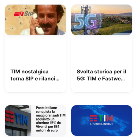
TIM nostalgica
Svolta storica per il
torna SIP e rilancia
5G: TIM e Fastweb
uno spot di 32 anni
+ Vodafone
fa
insieme per dire
addio alle zone
senza segnale