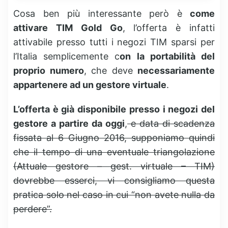
Cosa ben più interessante però è
come
attivare TIM Gold Go
, l’offerta è infatti
attivabile presso tutti i negozi TIM sparsi per
l’Italia semplicemente c
on la portabilità del
proprio numero
, che deve
necessariamente
appartenere ad un gestore virtuale
.
L’offerta è già disponibile presso i negozi del
gestore a partire da oggi
,
e data di scadenza
fissata al 6 Giugno 2016, supponiamo quindi
che il tempo di una eventuale triangolazione
(Attuale gestore – gest. virtuale – TIM)
dovrebbe esserci, vi consigliamo questa
pratica solo nel caso in cui “non avete nulla da
perdere”.