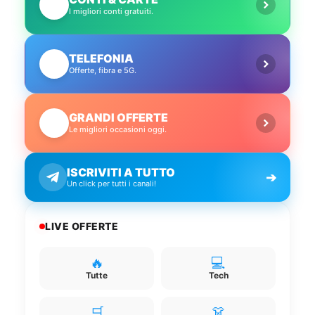
💳
I migliori conti gratuiti.
TELEFONIA
📱
Offerte, fibra e 5G.
GRANDI OFFERTE
🔥
Le migliori occasioni oggi.
ISCRIVITI A TUTTO
➔
Un click per tutti i canali!
LIVE OFFERTE
🔥
💻
Tutte
Tech
🛒
👗