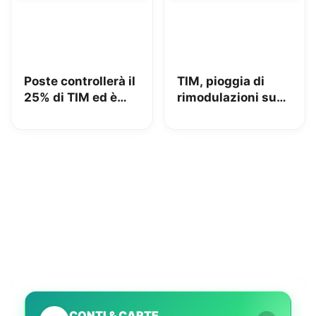
Poste controllerà il
TIM, pioggia di
25% di TIM ed è
rimodulazioni su
azionista di
fisso e mobile
maggioranza: iliad
beffata
CONTI & CARTE