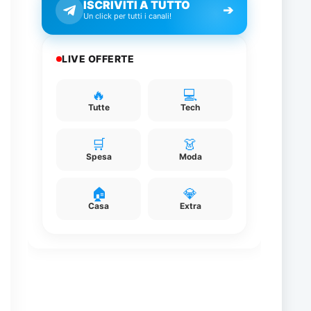
ISCRIVITI A TUTTO
➔
Un click per tutti i canali!
LIVE OFFERTE
🔥
💻
Tutte
Tech
🛒
👗
Spesa
Moda
🏠
💎
Casa
Extra