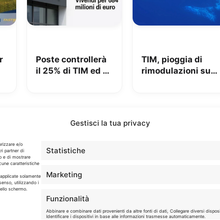
r
Poste controllerà
TIM, pioggia di
il 25% di TIM ed è
rimodulazioni su
azionista di
fisso e mobile
me
maggioranza: iliad
le
beffata
Gestisci la tua privacy
Info
orizzare e/o
Statistiche
ri partner di
o e di mostrare
cune caratteristiche
In qualità di Affiliato Amazon ed eBay, Tariffando riceve
Marketing
un guadagno dagli acquisti idonei.
o applicate solamente
senso, utilizzando i
dello schermo.
Note Legali
|
Cookie Policy
Funzionalità
Abbinare e combinare dati provenienti da altre fonti di dati, Collegare diversi disposit
Identificare i dispositivi in base alle informazioni trasmesse automaticamente.