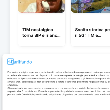
TIM nostalgica
Svolta storica pe
torna SIP e rilancia
il 5G: TIM e
uno spot di 32
Fastweb +
anni fa
Vodafone insie
per dire addio al
zone senza
segnale
Disclaimer
Per fornire le migliori esperienze, noi e i nostri partner utilizziamo tecnologie come i cookie per mem
accedere alle informazioni del dispositivo. Il consenso a queste tecnologie permetterà a noi e ai nost
elaborare dati personali come il comportamento durante la navigazione o gli ID univoci su questo sit
annunci (non) personalizzati. Non acconsentire o ritirare il consenso può influire negativamente su al
I marchi citati appartengono ai rispettivi proprietari. Le
e funzioni.
offerte segnalate possono subire variazioni: verifica
Clicca qui sotto per acconsentire a quanto sopra o per fare scelte dettagliate. Le tue scelte sarann
a questo sito. È possibile modificare le impostazioni in qualsiasi momento, compreso il ritiro del con
sempre le condizioni sui siti ufficiali.
pulsanti della Cookie Policy o cliccando sul pulsante di gestione del consenso nella parte inferiore 