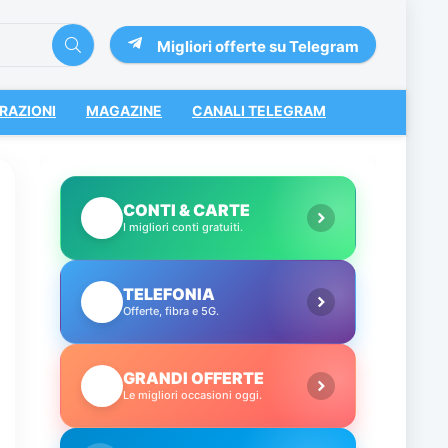
Migliori offerte su Telegram
RAZIONI
MAGAZINE
CANALI TELEGRAM
CONTI & CARTE
💳
I migliori conti gratuiti.
TELEFONIA
📱
Offerte, fibra e 5G.
GRANDI OFFERTE
🔥
Le migliori occasioni oggi.