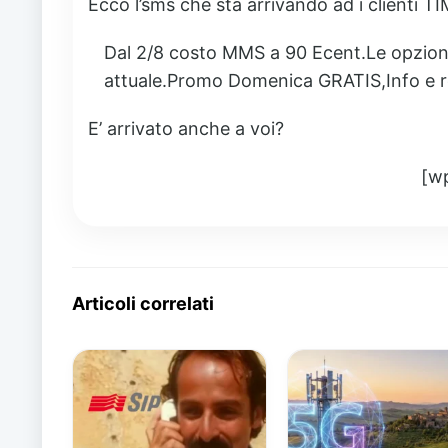
Ecco l’sms che sta arrivando ad i clienti TI
Dal 2/8 costo MMS a 90 Ecent.Le opzioni
attuale.Promo Domenica GRATIS,Info e r
E’ arrivato anche a voi?
[w
Articoli correlati