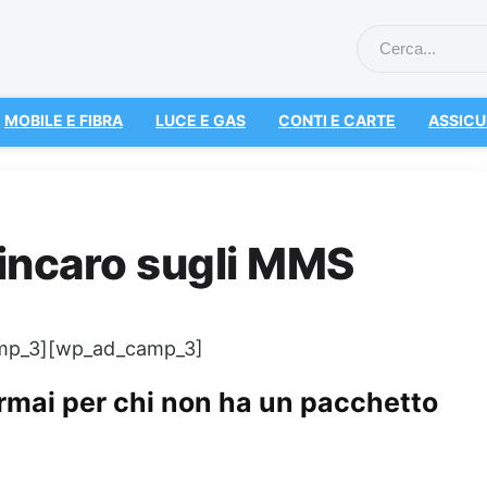
MOBILE E FIBRA
LUCE E GAS
CONTI E CARTE
ASSICU
rincaro sugli MMS
mp_3][wp_ad_camp_3]
rmai per chi non ha un pacchetto