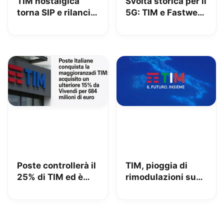
TIM nostalgica
Svolta storica per il
torna SIP e rilancia
5G: TIM e Fastweb
uno spot di 32 anni
+ Vodafone
fa
insieme per dire
addio alle zone
senza segnale
Poste controllerà il
TIM, pioggia di
25% di TIM ed è
rimodulazioni su
azionista di
fisso e mobile
maggioranza: iliad
beffata