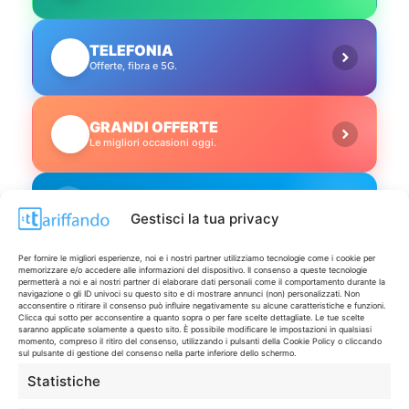
TELEFONIA
📱
Offerte, fibra e 5G.
GRANDI OFFERTE
🔥
Le migliori occasioni oggi.
ISCRIVITI A TUTTO
➔
Un click per tutti i canali!
Gestisci la tua privacy
Per fornire le migliori esperienze, noi e i nostri partner utilizziamo tecnologie come i cookie per
LIVE OFFERTE
memorizzare e/o accedere alle informazioni del dispositivo. Il consenso a queste tecnologie
permetterà a noi e ai nostri partner di elaborare dati personali come il comportamento durante la
navigazione o gli ID univoci su questo sito e di mostrare annunci (non) personalizzati. Non
acconsentire o ritirare il consenso può influire negativamente su alcune caratteristiche e funzioni.
🔥
💻
Clicca qui sotto per acconsentire a quanto sopra o per fare scelte dettagliate. Le tue scelte
saranno applicate solamente a questo sito. È possibile modificare le impostazioni in qualsiasi
Tutte
Tech
momento, compreso il ritiro del consenso, utilizzando i pulsanti della Cookie Policy o cliccando
sul pulsante di gestione del consenso nella parte inferiore dello schermo.
🛒
👗
Statistiche
Spesa
Moda