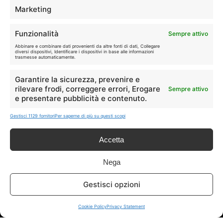
Marketing
🏠
💎
Casa
Extra
Funzionalità
Sempre attivo
Abbinare e combinare dati provenienti da altre fonti di dati, Collegare
diversi dispositivi, Identificare i dispositivi in base alle informazioni
trasmesse automaticamente.
Garantire la sicurezza, prevenire e
rilevare frodi, correggere errori, Erogare
Sempre attivo
Disclaimer
e presentare pubblicità e contenuto.
Gestisci 1129 fornitori
Per saperne di più su questi scopi
I marchi citati appartengono ai rispettivi proprietari. Le offerte
segnalate possono subire variazioni: verifica sempre le condizioni
Accetta
sui siti ufficiali.
Nega
Info
Gestisci opzioni
In qualità di Affiliato Amazon ed eBay, Tariffando riceve un
Cookie Policy
Privacy Statement
guadagno dagli acquisti idonei.