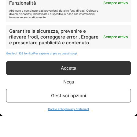
Funzionalità
Tutte
Tech
Sempre attivo
Abbinare e combinare dati provenienti da altre fonti di dati, Collegare
diversi dispositivi, Identificare i dispositivi in base alle informazioni
🛒
👗
trasmesse automaticamente.
Spesa
Moda
Garantire la sicurezza, prevenire e
rilevare frodi, correggere errori, Erogare
Sempre attivo
🏠
💎
e presentare pubblicità e contenuto.
Casa
Extra
Gestisci 1129 fornitori
Per saperne di più su questi scopi
Accetta
Nega
Disclaimer
Gestisci opzioni
I marchi citati appartengono ai rispettivi proprietari. Le offerte
segnalate possono subire variazioni: verifica sempre le condizioni
Cookie Policy
Privacy Statement
sui siti ufficiali.