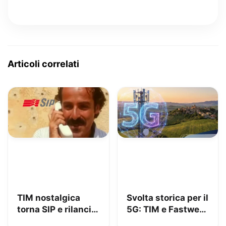
Articoli correlati
TIM nostalgica
Svolta storica per il
torna SIP e rilancia
5G: TIM e Fastweb
uno spot di 32 anni
+ Vodafone