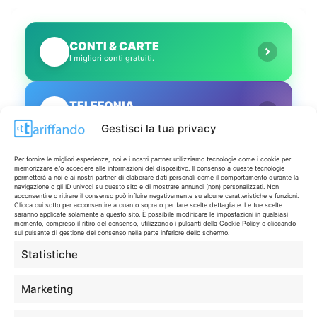
CONTI & CARTE
💳
I migliori conti gratuiti.
TELEFONIA
📱
Offerte, fibra e 5G.
Gestisci la tua privacy
Per fornire le migliori esperienze, noi e i nostri partner utilizziamo tecnologie come i cookie per
GRANDI OFFERTE
🔥
memorizzare e/o accedere alle informazioni del dispositivo. Il consenso a queste tecnologie
Le migliori occasioni oggi.
permetterà a noi e ai nostri partner di elaborare dati personali come il comportamento durante la
navigazione o gli ID univoci su questo sito e di mostrare annunci (non) personalizzati. Non
acconsentire o ritirare il consenso può influire negativamente su alcune caratteristiche e funzioni.
Clicca qui sotto per acconsentire a quanto sopra o per fare scelte dettagliate. Le tue scelte
saranno applicate solamente a questo sito. È possibile modificare le impostazioni in qualsiasi
ISCRIVITI A TUTTO
➔
momento, compreso il ritiro del consenso, utilizzando i pulsanti della Cookie Policy o cliccando
Un click per tutti i canali!
sul pulsante di gestione del consenso nella parte inferiore dello schermo.
Statistiche
LIVE OFFERTE
Marketing
🔥
💻