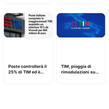
fa
insieme per dire
addio alle zone
senza segnale
Poste controllerà il
TIM, pioggia di
25% di TIM ed è
rimodulazioni su
azionista di
fisso e mobile
maggioranza: iliad
beffata