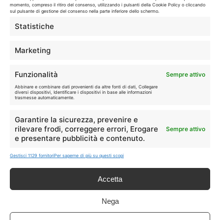
sui siti ufficiali.
momento, compreso il ritiro del consenso, utilizzando i pulsanti della Cookie Policy o cliccando
sul pulsante di gestione del consenso nella parte inferiore dello schermo.
Statistiche
Info
Marketing
In qualità di Affiliato Amazon ed eBay, Tariffando riceve un
Funzionalità
Sempre attivo
guadagno dagli acquisti idonei.
Abbinare e combinare dati provenienti da altre fonti di dati, Collegare
diversi dispositivi, Identificare i dispositivi in base alle informazioni
Note Legali
|
Cookie Policy
trasmesse automaticamente.
Garantire la sicurezza, prevenire e
rilevare frodi, correggere errori, Erogare
Sempre attivo
e presentare pubblicità e contenuto.
Gestisci 1129 fornitori
Per saperne di più su questi scopi
Accetta
Chi Siamo
|
Contattaci
Nega