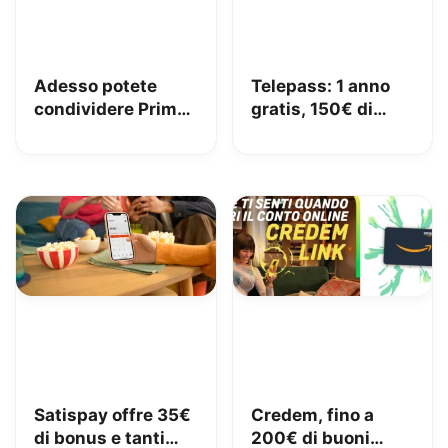
Adesso potete
Telepass: 1 anno
condividere Prime
gratis, 150€ di
in famiglia con
carburante e 50€
Amazon Family
di pedaggi GRATIS!
Satispay offre 35€
Credem, fino a
di bonus e tanti
200€ di buoni