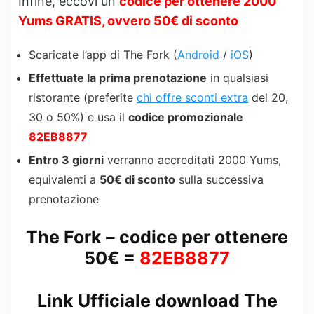
Infine, eccovi un
codice per ottenere 2000
Yums GRATIS, ovvero 50€ di sconto
Scaricate l’app di The Fork (
Android
/
iOS
)
Effettuate la prima prenotazione
in qualsiasi
ristorante (preferite
chi offre sconti extra
del 20,
30 o 50%) e usa il
codice promozionale
82EB8877
Entro 3 giorni
verranno accreditati 2000 Yums,
equivalenti a
50€ di sconto
sulla successiva
prenotazione
The Fork
– codice per ottenere
50€ =
82EB8877
Link Ufficiale download The