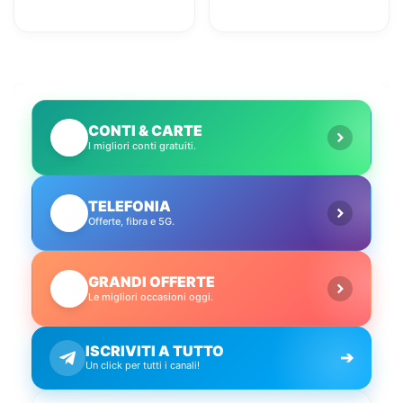
servizi utili
Amazon con il
conto gratuito
CONTI & CARTE
💳
I migliori conti gratuiti.
TELEFONIA
📱
Offerte, fibra e 5G.
GRANDI OFFERTE
🔥
Le migliori occasioni oggi.
ISCRIVITI A TUTTO
➔
Un click per tutti i canali!