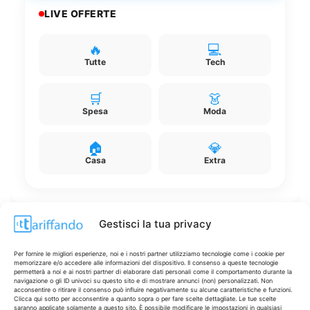
LIVE OFFERTE
🔥
💻
Tutte
Tech
🛒
👗
Spesa
Moda
🏠
💎
Casa
Extra
Gestisci la tua privacy
Disclaimer
Per fornire le migliori esperienze, noi e i nostri partner utilizziamo tecnologie come i cookie per
memorizzare e/o accedere alle informazioni del dispositivo. Il consenso a queste tecnologie
permetterà a noi e ai nostri partner di elaborare dati personali come il comportamento durante la
navigazione o gli ID univoci su questo sito e di mostrare annunci (non) personalizzati. Non
I marchi citati appartengono ai rispettivi proprietari. Le offerte
acconsentire o ritirare il consenso può influire negativamente su alcune caratteristiche e funzioni.
Clicca qui sotto per acconsentire a quanto sopra o per fare scelte dettagliate. Le tue scelte
segnalate possono subire variazioni: verifica sempre le condizioni
saranno applicate solamente a questo sito. È possibile modificare le impostazioni in qualsiasi