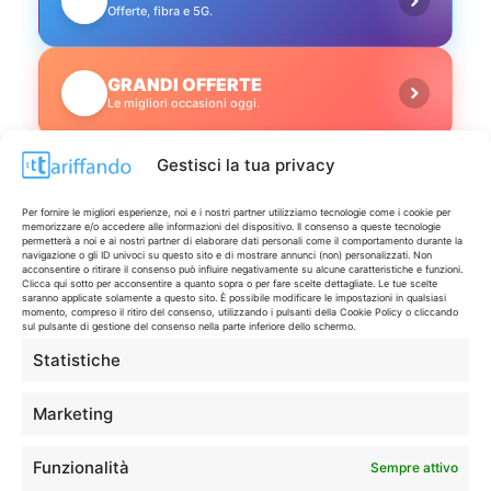
📱
Offerte, fibra e 5G.
GRANDI OFFERTE
🔥
Le migliori occasioni oggi.
Gestisci la tua privacy
ISCRIVITI A TUTTO
➔
Un click per tutti i canali!
Per fornire le migliori esperienze, noi e i nostri partner utilizziamo tecnologie come i cookie per
memorizzare e/o accedere alle informazioni del dispositivo. Il consenso a queste tecnologie
permetterà a noi e ai nostri partner di elaborare dati personali come il comportamento durante la
LIVE OFFERTE
navigazione o gli ID univoci su questo sito e di mostrare annunci (non) personalizzati. Non
acconsentire o ritirare il consenso può influire negativamente su alcune caratteristiche e funzioni.
Clicca qui sotto per acconsentire a quanto sopra o per fare scelte dettagliate. Le tue scelte
saranno applicate solamente a questo sito. È possibile modificare le impostazioni in qualsiasi
🔥
💻
momento, compreso il ritiro del consenso, utilizzando i pulsanti della Cookie Policy o cliccando
sul pulsante di gestione del consenso nella parte inferiore dello schermo.
Tutte
Tech
Statistiche
🛒
👗
Spesa
Moda
Marketing
🏠
💎
Funzionalità
Sempre attivo
Casa
Extra