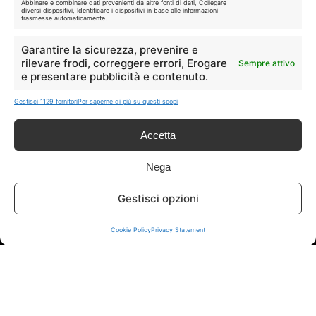
Abbinare e combinare dati provenienti da altre fonti di dati, Collegare
diversi dispositivi, Identificare i dispositivi in base alle informazioni
trasmesse automaticamente.
Garantire la sicurezza, prevenire e
rilevare frodi, correggere errori, Erogare
Sempre attivo
e presentare pubblicità e contenuto.
Disclaimer
Gestisci 1129 fornitori
Per saperne di più su questi scopi
I marchi citati appartengono ai rispettivi proprietari. Le offerte
Accetta
segnalate possono subire variazioni: verifica sempre le condizioni
sui siti ufficiali.
Nega
Gestisci opzioni
Info
Cookie Policy
Privacy Statement
In qualità di Affiliato Amazon ed eBay, Tariffando riceve un
guadagno dagli acquisti idonei.
Note Legali
|
Cookie Policy