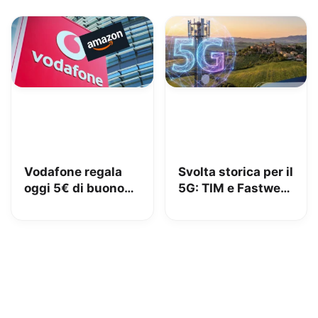
polemiche
Vodafone regala
Svolta storica per il
oggi 5€ di buono
5G: TIM e Fastweb
Amazon, 10€ con
+ Vodafone
Vodafone Club
insieme per dire
addio alle zone
senza segnale