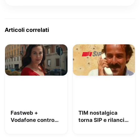
Articoli correlati
Fastweb +
TIM nostalgica
Vodafone contro
torna SIP e rilancia
iliad: lo spot con
uno spot di 32 anni
Megan tra le
fa