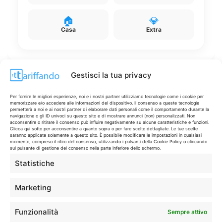
🏠
💎
Casa
Extra
Gestisci la tua privacy
Disclaimer
Per fornire le migliori esperienze, noi e i nostri partner utilizziamo tecnologie come i cookie per
memorizzare e/o accedere alle informazioni del dispositivo. Il consenso a queste tecnologie
permetterà a noi e ai nostri partner di elaborare dati personali come il comportamento durante la
navigazione o gli ID univoci su questo sito e di mostrare annunci (non) personalizzati. Non
I marchi citati appartengono ai rispettivi proprietari. Le offerte
acconsentire o ritirare il consenso può influire negativamente su alcune caratteristiche e funzioni.
Clicca qui sotto per acconsentire a quanto sopra o per fare scelte dettagliate. Le tue scelte
segnalate possono subire variazioni: verifica sempre le condizioni
saranno applicate solamente a questo sito. È possibile modificare le impostazioni in qualsiasi
sui siti ufficiali.
momento, compreso il ritiro del consenso, utilizzando i pulsanti della Cookie Policy o cliccando
sul pulsante di gestione del consenso nella parte inferiore dello schermo.
Statistiche
Info
Marketing
In qualità di Affiliato Amazon ed eBay, Tariffando riceve un
Funzionalità
Sempre attivo
guadagno dagli acquisti idonei.