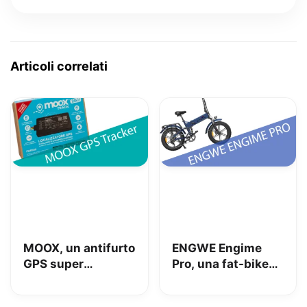
Articoli correlati
MOOX, un antifurto
ENGWE Engime
GPS super
Pro, una fat-bike
interessante per
super divertente
tenere al sicuro