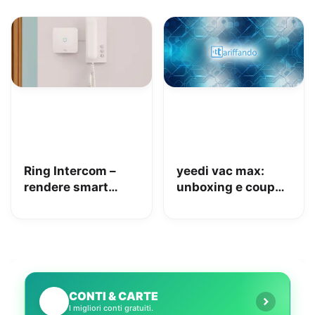
auto, moto e non
solo: la nostra
prova
Ring Intercom –
yeedi vac max:
rendere smart
unboxing e coupon
qualsiasi citofono
Amazon da 110€
in pochi minuti!
CONTI & CARTE
💳
I migliori conti gratuiti.