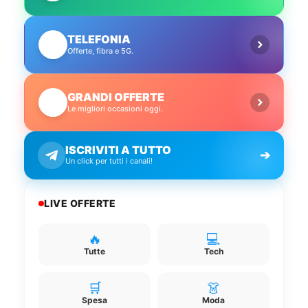
TELEFONIA
📱
Offerte, fibra e 5G.
GRANDI OFFERTE
🔥
Le migliori occasioni oggi.
ISCRIVITI A TUTTO
➔
Un click per tutti i canali!
LIVE OFFERTE
🔥
💻
Tutte
Tech
🛒
👗
Spesa
Moda