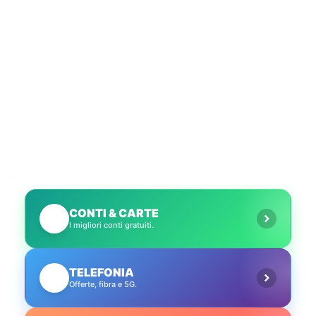
CONTI & CARTE
💳
I migliori conti gratuiti.
TELEFONIA
📱
Offerte, fibra e 5G.