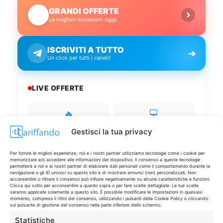
GRANDI OFFERTE
🔥
Le migliori occasioni oggi.
ISCRIVITI A TUTTO
➔
Un click per tutti i canali!
LIVE OFFERTE
🔥
💻
Tutte
Tech
Gestisci la tua privacy
🛒
👗
Per fornire le migliori esperienze, noi e i nostri partner utilizziamo tecnologie come i cookie per
Spesa
Moda
memorizzare e/o accedere alle informazioni del dispositivo. Il consenso a queste tecnologie
permetterà a noi e ai nostri partner di elaborare dati personali come il comportamento durante la
navigazione o gli ID univoci su questo sito e di mostrare annunci (non) personalizzati. Non
acconsentire o ritirare il consenso può influire negativamente su alcune caratteristiche e funzioni.
🏠
💎
Clicca qui sotto per acconsentire a quanto sopra o per fare scelte dettagliate. Le tue scelte
saranno applicate solamente a questo sito. È possibile modificare le impostazioni in qualsiasi
Casa
Extra
momento, compreso il ritiro del consenso, utilizzando i pulsanti della Cookie Policy o cliccando
sul pulsante di gestione del consenso nella parte inferiore dello schermo.
Statistiche