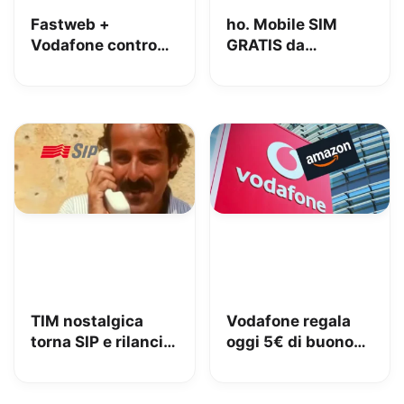
Fastweb +
ho. Mobile SIM
Vodafone contro
GRATIS da
iliad: lo spot con
MediaWorld + 10€
Megan tra le
OMAGGIO
polemiche
TIM nostalgica
Vodafone regala
torna SIP e rilancia
oggi 5€ di buono
uno spot di 32 anni
Amazon, 10€ con
fa
Vodafone Club