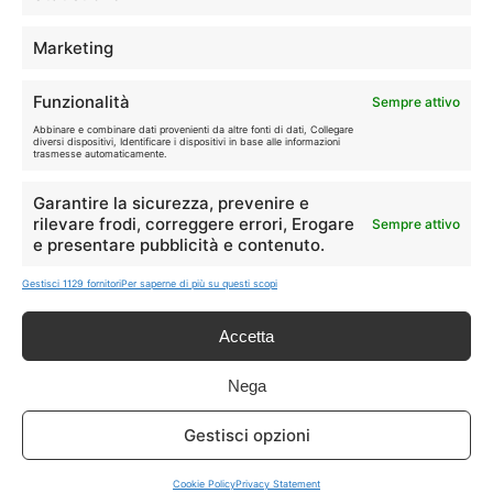
Marketing
Disclaimer
Funzionalità
Sempre attivo
Abbinare e combinare dati provenienti da altre fonti di dati, Collegare
I marchi citati appartengono ai rispettivi proprietari. Le offerte
diversi dispositivi, Identificare i dispositivi in base alle informazioni
trasmesse automaticamente.
segnalate possono subire variazioni: verifica sempre le condizioni
sui siti ufficiali.
Garantire la sicurezza, prevenire e
rilevare frodi, correggere errori, Erogare
Sempre attivo
e presentare pubblicità e contenuto.
Info
Gestisci 1129 fornitori
Per saperne di più su questi scopi
In qualità di Affiliato Amazon ed eBay, Tariffando riceve un
Accetta
guadagno dagli acquisti idonei.
Nega
Note Legali
|
Cookie Policy
Gestisci opzioni
Cookie Policy
Privacy Statement