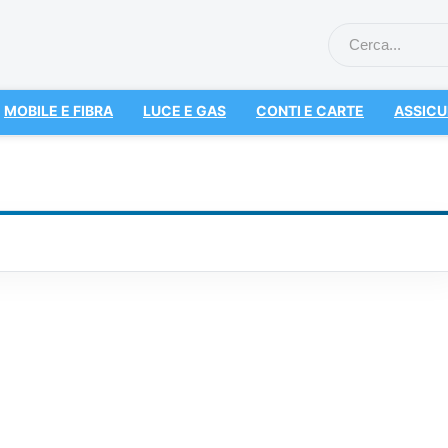
MOBILE E FIBRA
LUCE E GAS
CONTI E CARTE
ASSICU