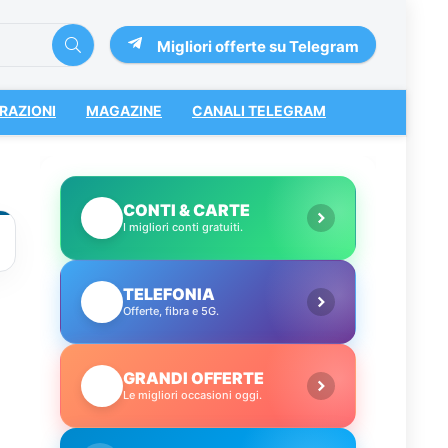
Migliori offerte su Telegram
RAZIONI
MAGAZINE
CANALI TELEGRAM
CONTI & CARTE
💳
I migliori conti gratuiti.
TELEFONIA
📱
Offerte, fibra e 5G.
GRANDI OFFERTE
🔥
Le migliori occasioni oggi.