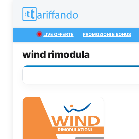
LIVE OFFERTE
PROMOZIONI E BONUS
wind rimodula