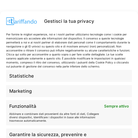
Gestisci la tua privacy
Per fornire le migliori esperienze, noi e i nostri partner utilizziamo tecnologie come i cookie per
memorizzare e/o accedere alle informazioni del dispositivo. Il consenso a queste tecnologie
permetterà a noi e ai nostri partner di elaborare dati personali come il comportamento durante la
navigazione o gli ID univoci su questo sito e di mostrare annunci (non) personalizzati. Non
acconsentire o ritirare il consenso può influire negativamente su alcune caratteristiche e funzioni.
Clicca qui sotto per acconsentire a quanto sopra o per fare scelte dettagliate. Le tue scelte
saranno applicate solamente a questo sito. È possibile modificare le impostazioni in qualsiasi
momento, compreso il ritiro del consenso, utilizzando i pulsanti della Cookie Policy o cliccando
sul pulsante di gestione del consenso nella parte inferiore dello schermo.
Statistiche
CONTI & CARTE
💳
I migliori conti gratuiti.
Marketing
TELEFONIA
📱
Funzionalità
Sempre attivo
Offerte, fibra e 5G.
Abbinare e combinare dati provenienti da altre fonti di dati, Collegare
diversi dispositivi, Identificare i dispositivi in base alle informazioni
trasmesse automaticamente.
GRANDI OFFERTE
🔥
Garantire la sicurezza, prevenire e
Le migliori occasioni oggi.