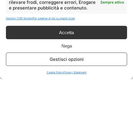
rilevare frodi, correggere errori, Erogare
Sempre attivo
e presentare pubblicità e contenuto.
ISCRIVITI A TUTTO
➔
Gestisci 1129 fornitori
Per saperne di più su questi scopi
Un click per tutti i canali!
Accetta
LIVE OFFERTE
Nega
🔥
💻
Gestisci opzioni
Tutte
Tech
Cookie Policy
Privacy Statement
🛒
👗
Spesa
Moda
🏠
💎
Casa
Extra