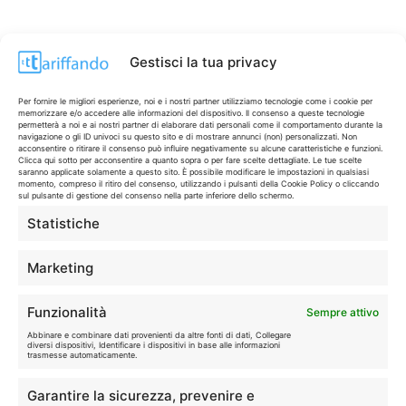
Gestisci la tua privacy
Per fornire le migliori esperienze, noi e i nostri partner utilizziamo tecnologie come i cookie per
memorizzare e/o accedere alle informazioni del dispositivo. Il consenso a queste tecnologie
permetterà a noi e ai nostri partner di elaborare dati personali come il comportamento durante la
navigazione o gli ID univoci su questo sito e di mostrare annunci (non) personalizzati. Non
acconsentire o ritirare il consenso può influire negativamente su alcune caratteristiche e funzioni.
Clicca qui sotto per acconsentire a quanto sopra o per fare scelte dettagliate. Le tue scelte
saranno applicate solamente a questo sito. È possibile modificare le impostazioni in qualsiasi
momento, compreso il ritiro del consenso, utilizzando i pulsanti della Cookie Policy o cliccando
sul pulsante di gestione del consenso nella parte inferiore dello schermo.
Statistiche
CONTI & CARTE
💳
I migliori conti gratuiti.
Marketing
TELEFONIA
📱
Funzionalità
Sempre attivo
Offerte, fibra e 5G.
Abbinare e combinare dati provenienti da altre fonti di dati, Collegare
diversi dispositivi, Identificare i dispositivi in base alle informazioni
trasmesse automaticamente.
GRANDI OFFERTE
🔥
Garantire la sicurezza, prevenire e
Le migliori occasioni oggi.