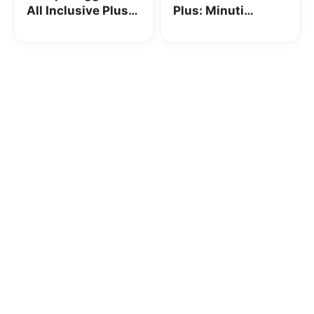
All Inclusive Plus:
Plus: Minuti
minuti illimitati,
illimitati, 500 SMS
500 SMS e 15GB a
e 15 GB a 12€
12€