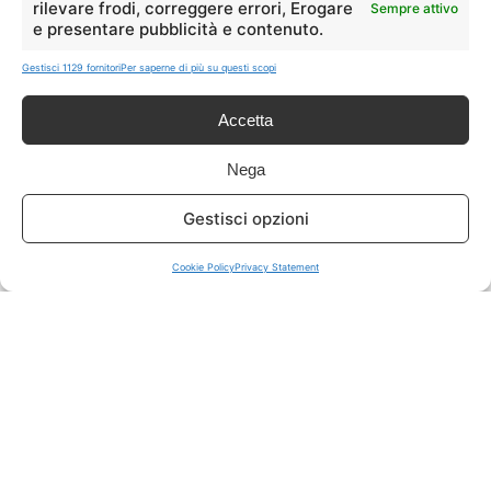
rilevare frodi, correggere errori, Erogare
Sempre attivo
e presentare pubblicità e contenuto.
ISCRIVITI A TUTTO
➔
Gestisci 1129 fornitori
Per saperne di più su questi scopi
Un click per tutti i canali!
Accetta
LIVE OFFERTE
Nega
🔥
💻
Gestisci opzioni
Tutte
Tech
Cookie Policy
Privacy Statement
🛒
👗
Spesa
Moda
🏠
💎
Casa
Extra