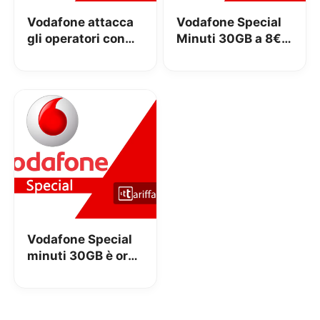
Vodafone attacca
Vodafone Special
gli operatori con
Minuti 30GB a 8€
Special Minuti 10,
per alcuni già
20 e 30GB
clienti!
Vodafone Special
minuti 30GB è ora
attivabile nei
negozi a 10,80€ al
mese!