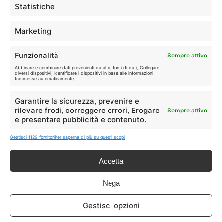
Statistiche
TELEFONIA
📱
Offerte, fibra e 5G.
Marketing
Funzionalità
Sempre attivo
GRANDI OFFERTE
🔥
Abbinare e combinare dati provenienti da altre fonti di dati, Collegare
Le migliori occasioni oggi.
diversi dispositivi, Identificare i dispositivi in base alle informazioni
trasmesse automaticamente.
ISCRIVITI A TUTTO
Garantire la sicurezza, prevenire e
➔
Un click per tutti i canali!
rilevare frodi, correggere errori, Erogare
Sempre attivo
e presentare pubblicità e contenuto.
Gestisci 1129 fornitori
Per saperne di più su questi scopi
LIVE OFFERTE
Accetta
🔥
💻
Tutte
Tech
Nega
🛒
👗
Gestisci opzioni
Spesa
Moda