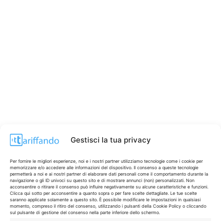
Gestisci la tua privacy
Per fornire le migliori esperienze, noi e i nostri partner utilizziamo tecnologie come i cookie per
memorizzare e/o accedere alle informazioni del dispositivo. Il consenso a queste tecnologie
permetterà a noi e ai nostri partner di elaborare dati personali come il comportamento durante la
navigazione o gli ID univoci su questo sito e di mostrare annunci (non) personalizzati. Non
acconsentire o ritirare il consenso può influire negativamente su alcune caratteristiche e funzioni.
Clicca qui sotto per acconsentire a quanto sopra o per fare scelte dettagliate. Le tue scelte
CONTI & CARTE
💳
saranno applicate solamente a questo sito. È possibile modificare le impostazioni in qualsiasi
momento, compreso il ritiro del consenso, utilizzando i pulsanti della Cookie Policy o cliccando
I migliori conti gratuiti.
sul pulsante di gestione del consenso nella parte inferiore dello schermo.