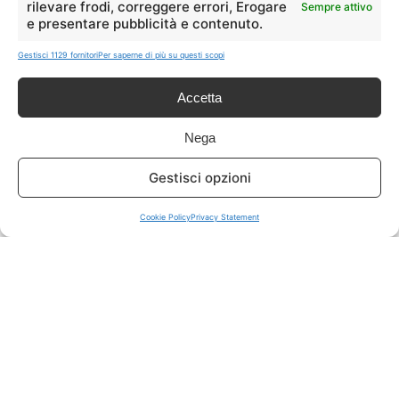
rilevare frodi, correggere errori, Erogare
Sempre attivo
e presentare pubblicità e contenuto.
ISCRIVITI A TUTTO
➔
Gestisci 1129 fornitori
Per saperne di più su questi scopi
Un click per tutti i canali!
Accetta
LIVE OFFERTE
Nega
🔥
💻
Gestisci opzioni
Tutte
Tech
Cookie Policy
Privacy Statement
🛒
👗
Spesa
Moda
🏠
💎
Casa
Extra