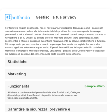
Gestisci la tua privacy
Per fornire le migliori esperienze, noi e i nostri partner utilizziamo tecnologie come i cookie per
memorizzare e/o accedere alle informazioni del dispositivo. Il consenso a queste tecnologie
permetterà a noi e ai nostri partner di elaborare dati personali come il comportamento durante la
navigazione o gli ID univoci su questo sito e di mostrare annunci (non) personalizzati. Non
acconsentire o ritirare il consenso può influire negativamente su alcune caratteristiche e funzioni.
Clicca qui sotto per acconsentire a quanto sopra o per fare scelte dettagliate. Le tue scelte
saranno applicate solamente a questo sito. È possibile modificare le impostazioni in qualsiasi
momento, compreso il ritiro del consenso, utilizzando i pulsanti della Cookie Policy o cliccando
sul pulsante di gestione del consenso nella parte inferiore dello schermo.
Statistiche
CONTI & CARTE
💳
I migliori conti gratuiti.
Marketing
TELEFONIA
📱
Funzionalità
Sempre attivo
Offerte, fibra e 5G.
Abbinare e combinare dati provenienti da altre fonti di dati, Collegare
diversi dispositivi, Identificare i dispositivi in base alle informazioni
trasmesse automaticamente.
GRANDI OFFERTE
🔥
Garantire la sicurezza, prevenire e
Le migliori occasioni oggi.