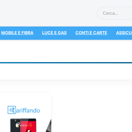
MOBILE E FIBRA
LUCE E GAS
CONTI E CARTE
ASSICU