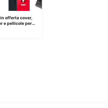
 in offerta cover,
er e pellicole per
hone