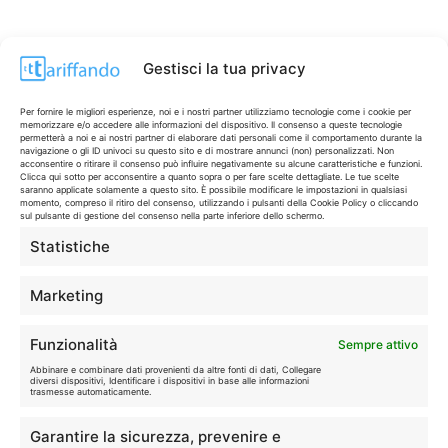
Gestisci la tua privacy
Per fornire le migliori esperienze, noi e i nostri partner utilizziamo tecnologie come i cookie per
memorizzare e/o accedere alle informazioni del dispositivo. Il consenso a queste tecnologie
permetterà a noi e ai nostri partner di elaborare dati personali come il comportamento durante la
navigazione o gli ID univoci su questo sito e di mostrare annunci (non) personalizzati. Non
acconsentire o ritirare il consenso può influire negativamente su alcune caratteristiche e funzioni.
Clicca qui sotto per acconsentire a quanto sopra o per fare scelte dettagliate. Le tue scelte
saranno applicate solamente a questo sito. È possibile modificare le impostazioni in qualsiasi
momento, compreso il ritiro del consenso, utilizzando i pulsanti della Cookie Policy o cliccando
sul pulsante di gestione del consenso nella parte inferiore dello schermo.
Statistiche
CONTI & CARTE
💳
I migliori conti gratuiti.
Marketing
TELEFONIA
📱
Funzionalità
Sempre attivo
Offerte, fibra e 5G.
Abbinare e combinare dati provenienti da altre fonti di dati, Collegare
diversi dispositivi, Identificare i dispositivi in base alle informazioni
trasmesse automaticamente.
GRANDI OFFERTE
🔥
Garantire la sicurezza, prevenire e
Le migliori occasioni oggi.