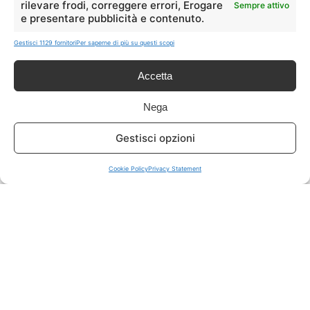
rilevare frodi, correggere errori, Erogare
Sempre attivo
e presentare pubblicità e contenuto.
ISCRIVITI A TUTTO
➔
Gestisci 1129 fornitori
Per saperne di più su questi scopi
Un click per tutti i canali!
Accetta
LIVE OFFERTE
Nega
🔥
💻
Gestisci opzioni
Tutte
Tech
Cookie Policy
Privacy Statement
🛒
👗
Spesa
Moda
🏠
💎
Casa
Extra