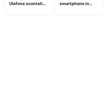
Ulefone scontati
smartphone in
su Gearbest!
offerta su
Everbuying