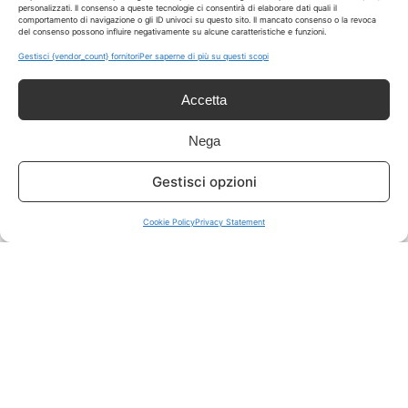
personalizzati. Il consenso a queste tecnologie ci consentirà di elaborare dati quali il
comportamento di navigazione o gli ID univoci su questo sito. Il mancato consenso o la revoca
del consenso possono influire negativamente su alcune caratteristiche e funzioni.
ISCRIVITI A TUTTO
➔
Gestisci {vendor_count} fornitori
Per saperne di più su questi scopi
Un click per tutti i canali!
Accetta
LIVE OFFERTE
Nega
🔥
💻
Gestisci opzioni
Tutte
Tech
Cookie Policy
Privacy Statement
🛒
👗
Spesa
Moda
🏠
💎
Casa
Extra