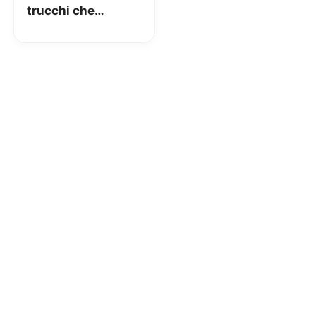
trucchi che
nessuno vi dice
per pagarla meno
anche se non siete
clienti mobile