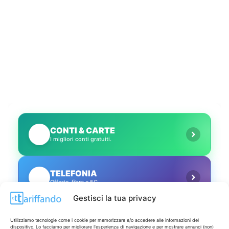
CONTI & CARTE
💳
I migliori conti gratuiti.
TELEFONIA
📱
Offerte, fibra e 5G.
Gestisci la tua privacy
GRANDI OFFERTE
🔥
Utilizziamo tecnologie come i cookie per memorizzare e/o accedere alle informazioni del
Le migliori occasioni oggi.
dispositivo. Lo facciamo per migliorare l'esperienza di navigazione e per mostrare annunci (non)