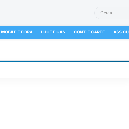
MOBILE E FIBRA
LUCE E GAS
CONTI E CARTE
ASSICU