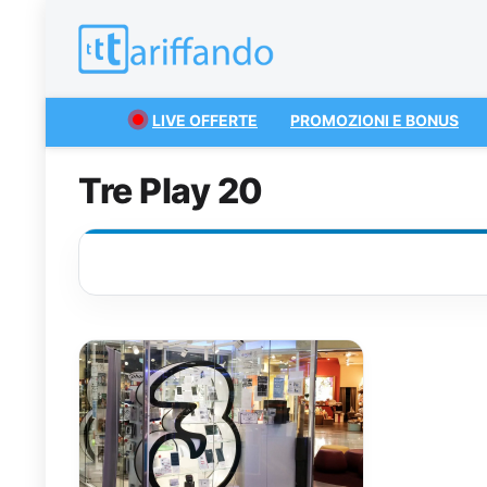
LIVE OFFERTE
PROMOZIONI E BONUS
Tre Play 20