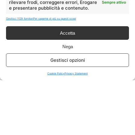
rilevare frodi, correggere errori, Erogare
Sempre attivo
e presentare pubblicità e contenuto.
ISCRIVITI A TUTTO
➔
Gestisci 1129 fornitori
Per saperne di più su questi scopi
Un click per tutti i canali!
Accetta
LIVE OFFERTE
Nega
🔥
💻
Gestisci opzioni
Tutte
Tech
Cookie Policy
Privacy Statement
🛒
👗
Spesa
Moda
🏠
💎
Casa
Extra