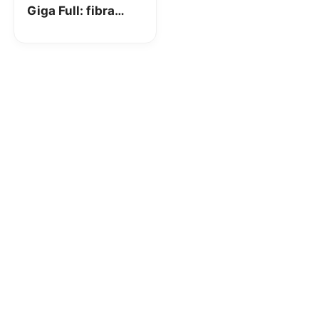
Giga Full: fibra
FTTH con tutto
incluso a 24,95€ al
mese