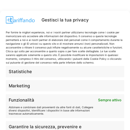
Gestisci la tua privacy
Per fornire le migliori esperienze, noi e i nostri partner utilizziamo tecnologie come i cookie per
memorizzare e/o accedere alle informazioni del dispositivo. Il consenso a queste tecnologie
permetterà a noi e ai nostri partner di elaborare dati personali come il comportamento durante la
navigazione o gli ID univoci su questo sito e di mostrare annunci (non) personalizzati. Non
acconsentire o ritirare il consenso può influire negativamente su alcune caratteristiche e funzioni.
Clicca qui sotto per acconsentire a quanto sopra o per fare scelte dettagliate. Le tue scelte
saranno applicate solamente a questo sito. È possibile modificare le impostazioni in qualsiasi
momento, compreso il ritiro del consenso, utilizzando i pulsanti della Cookie Policy o cliccando
sul pulsante di gestione del consenso nella parte inferiore dello schermo.
Statistiche
CONTI & CARTE
💳
I migliori conti gratuiti.
Marketing
TELEFONIA
📱
Funzionalità
Sempre attivo
Offerte, fibra e 5G.
Abbinare e combinare dati provenienti da altre fonti di dati, Collegare
diversi dispositivi, Identificare i dispositivi in base alle informazioni
trasmesse automaticamente.
GRANDI OFFERTE
🔥
Garantire la sicurezza, prevenire e
Le migliori occasioni oggi.