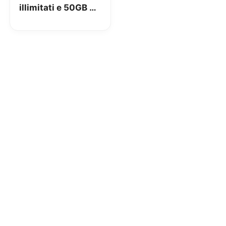
illimitati e 50GB a
6,99€ ma solo con
addebito su
Conto/carta di
credito