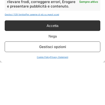
rilevare frodi, correggere errori, Erogare
Sempre attivo
e presentare pubblicità e contenuto.
ISCRIVITI A TUTTO
➔
Gestisci 1129 fornitori
Per saperne di più su questi scopi
Un click per tutti i canali!
Accetta
LIVE OFFERTE
Nega
🔥
💻
Gestisci opzioni
Tutte
Tech
Cookie Policy
Privacy Statement
🛒
👗
Spesa
Moda
🏠
💎
Casa
Extra