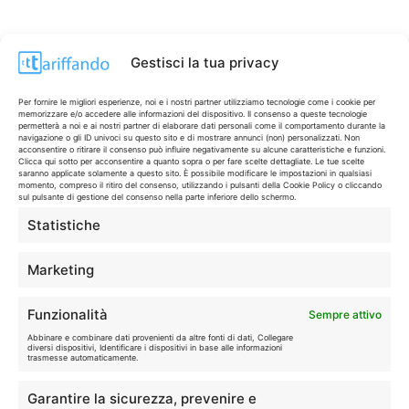
Gestisci la tua privacy
Per fornire le migliori esperienze, noi e i nostri partner utilizziamo tecnologie come i cookie per
memorizzare e/o accedere alle informazioni del dispositivo. Il consenso a queste tecnologie
permetterà a noi e ai nostri partner di elaborare dati personali come il comportamento durante la
navigazione o gli ID univoci su questo sito e di mostrare annunci (non) personalizzati. Non
acconsentire o ritirare il consenso può influire negativamente su alcune caratteristiche e funzioni.
Clicca qui sotto per acconsentire a quanto sopra o per fare scelte dettagliate. Le tue scelte
saranno applicate solamente a questo sito. È possibile modificare le impostazioni in qualsiasi
momento, compreso il ritiro del consenso, utilizzando i pulsanti della Cookie Policy o cliccando
sul pulsante di gestione del consenso nella parte inferiore dello schermo.
Statistiche
CONTI & CARTE
💳
I migliori conti gratuiti.
Marketing
TELEFONIA
📱
Funzionalità
Sempre attivo
Offerte, fibra e 5G.
Abbinare e combinare dati provenienti da altre fonti di dati, Collegare
diversi dispositivi, Identificare i dispositivi in base alle informazioni
trasmesse automaticamente.
GRANDI OFFERTE
🔥
Garantire la sicurezza, prevenire e
Le migliori occasioni oggi.