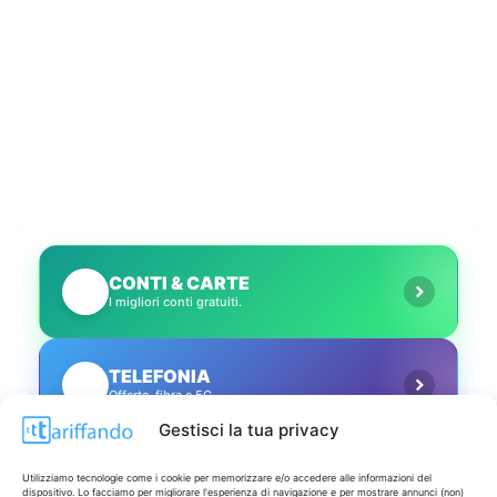
CONTI & CARTE
💳
I migliori conti gratuiti.
TELEFONIA
📱
Offerte, fibra e 5G.
Gestisci la tua privacy
GRANDI OFFERTE
🔥
Utilizziamo tecnologie come i cookie per memorizzare e/o accedere alle informazioni del
Le migliori occasioni oggi.
dispositivo. Lo facciamo per migliorare l'esperienza di navigazione e per mostrare annunci (non)