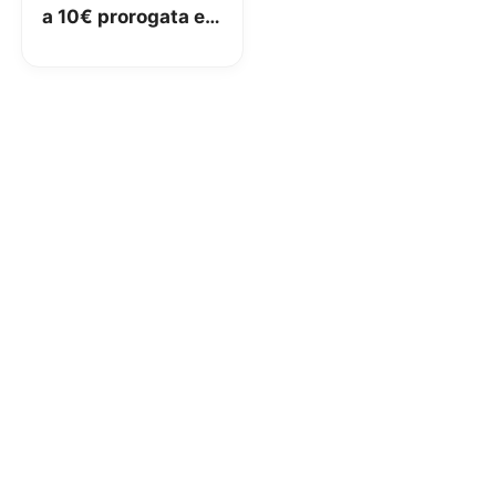
a 10€ prorogata e
lancio di 15 Go New
a 15€