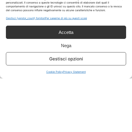
personalizzati. Il consenso a queste tecnologie ci consentirà di elaborare dati quali il
comportamento di navigazione o gli ID univoci su questo sito. Il mancato consenso o la revoca
del consenso possono influire negativamente su alcune caratteristiche e funzioni.
ISCRIVITI A TUTTO
➔
Gestisci {vendor_count} fornitori
Per saperne di più su questi scopi
Un click per tutti i canali!
Accetta
LIVE OFFERTE
Nega
🔥
💻
Gestisci opzioni
Tutte
Tech
Cookie Policy
Privacy Statement
🛒
👗
Spesa
Moda
🏠
💎
Casa
Extra