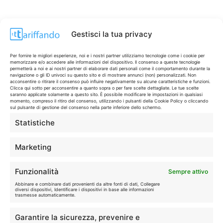
Gestisci la tua privacy
Per fornire le migliori esperienze, noi e i nostri partner utilizziamo tecnologie come i cookie per
memorizzare e/o accedere alle informazioni del dispositivo. Il consenso a queste tecnologie
permetterà a noi e ai nostri partner di elaborare dati personali come il comportamento durante la
navigazione o gli ID univoci su questo sito e di mostrare annunci (non) personalizzati. Non
acconsentire o ritirare il consenso può influire negativamente su alcune caratteristiche e funzioni.
Clicca qui sotto per acconsentire a quanto sopra o per fare scelte dettagliate. Le tue scelte
saranno applicate solamente a questo sito. È possibile modificare le impostazioni in qualsiasi
momento, compreso il ritiro del consenso, utilizzando i pulsanti della Cookie Policy o cliccando
sul pulsante di gestione del consenso nella parte inferiore dello schermo.
Statistiche
CONTI & CARTE
💳
I migliori conti gratuiti.
Marketing
TELEFONIA
📱
Funzionalità
Sempre attivo
Offerte, fibra e 5G.
Abbinare e combinare dati provenienti da altre fonti di dati, Collegare
diversi dispositivi, Identificare i dispositivi in base alle informazioni
trasmesse automaticamente.
GRANDI OFFERTE
🔥
Garantire la sicurezza, prevenire e
Le migliori occasioni oggi.