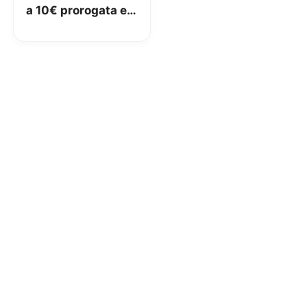
a 10€ prorogata e
lancio di 15 Go New
a 15€