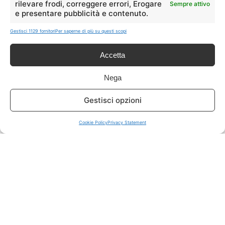
rilevare frodi, correggere errori, Erogare
Sempre attivo
e presentare pubblicità e contenuto.
ISCRIVITI A TUTTO
➔
Gestisci 1129 fornitori
Per saperne di più su questi scopi
Un click per tutti i canali!
Accetta
LIVE OFFERTE
Nega
🔥
💻
Gestisci opzioni
Tutte
Tech
Cookie Policy
Privacy Statement
🛒
👗
Spesa
Moda
🏠
💎
Casa
Extra