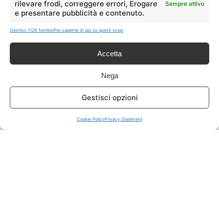
rilevare frodi, correggere errori, Erogare
Sempre attivo
e presentare pubblicità e contenuto.
ISCRIVITI A TUTTO
➔
Gestisci 1129 fornitori
Per saperne di più su questi scopi
Un click per tutti i canali!
Accetta
LIVE OFFERTE
Nega
🔥
💻
Gestisci opzioni
Tutte
Tech
Cookie Policy
Privacy Statement
🛒
👗
Spesa
Moda
🏠
💎
Casa
Extra