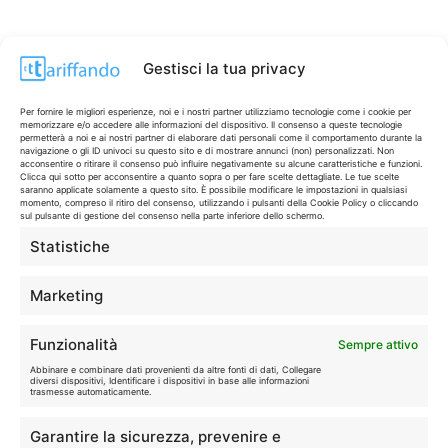
Gestisci la tua privacy
Per fornire le migliori esperienze, noi e i nostri partner utilizziamo tecnologie come i cookie per
memorizzare e/o accedere alle informazioni del dispositivo. Il consenso a queste tecnologie
permetterà a noi e ai nostri partner di elaborare dati personali come il comportamento durante la
navigazione o gli ID univoci su questo sito e di mostrare annunci (non) personalizzati. Non
acconsentire o ritirare il consenso può influire negativamente su alcune caratteristiche e funzioni.
Clicca qui sotto per acconsentire a quanto sopra o per fare scelte dettagliate. Le tue scelte
saranno applicate solamente a questo sito. È possibile modificare le impostazioni in qualsiasi
momento, compreso il ritiro del consenso, utilizzando i pulsanti della Cookie Policy o cliccando
sul pulsante di gestione del consenso nella parte inferiore dello schermo.
Statistiche
CONTI & CARTE
💳
I migliori conti gratuiti.
Marketing
TELEFONIA
📱
Funzionalità
Sempre attivo
Offerte, fibra e 5G.
Abbinare e combinare dati provenienti da altre fonti di dati, Collegare
diversi dispositivi, Identificare i dispositivi in base alle informazioni
trasmesse automaticamente.
GRANDI OFFERTE
🔥
Garantire la sicurezza, prevenire e
Le migliori occasioni oggi.