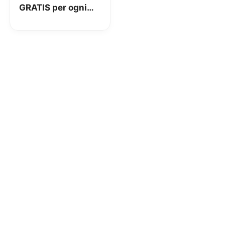
GRATIS per ogni
pacchetto di Tic
Tac