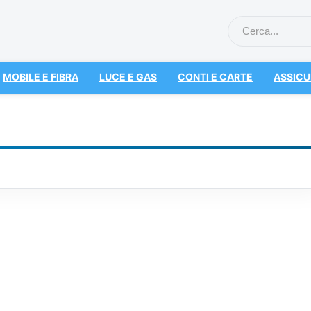
MOBILE E FIBRA
LUCE E GAS
CONTI E CARTE
ASSICU