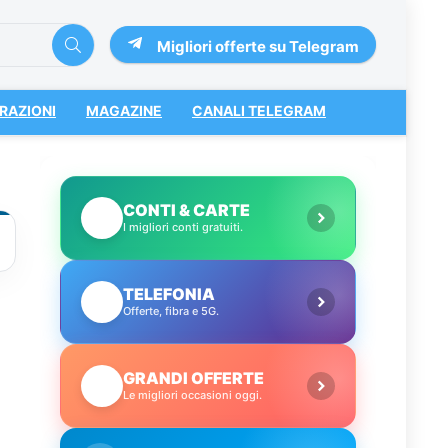
Migliori offerte su Telegram
RAZIONI
MAGAZINE
CANALI TELEGRAM
CONTI & CARTE
💳
I migliori conti gratuiti.
TELEFONIA
📱
Offerte, fibra e 5G.
GRANDI OFFERTE
🔥
Le migliori occasioni oggi.