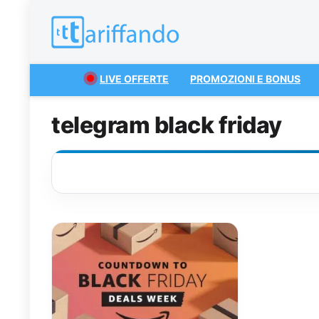
LIVE OFFERTE
PROMOZIONI E BONUS
telegram black friday