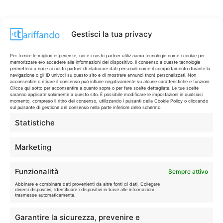
Gestisci la tua privacy
Per fornire le migliori esperienze, noi e i nostri partner utilizziamo tecnologie come i cookie per
memorizzare e/o accedere alle informazioni del dispositivo. Il consenso a queste tecnologie
permetterà a noi e ai nostri partner di elaborare dati personali come il comportamento durante la
navigazione o gli ID univoci su questo sito e di mostrare annunci (non) personalizzati. Non
acconsentire o ritirare il consenso può influire negativamente su alcune caratteristiche e funzioni.
Clicca qui sotto per acconsentire a quanto sopra o per fare scelte dettagliate. Le tue scelte
saranno applicate solamente a questo sito. È possibile modificare le impostazioni in qualsiasi
momento, compreso il ritiro del consenso, utilizzando i pulsanti della Cookie Policy o cliccando
sul pulsante di gestione del consenso nella parte inferiore dello schermo.
Statistiche
CONTI & CARTE
💳
I migliori conti gratuiti.
Marketing
TELEFONIA
📱
Funzionalità
Sempre attivo
Offerte, fibra e 5G.
Abbinare e combinare dati provenienti da altre fonti di dati, Collegare
diversi dispositivi, Identificare i dispositivi in base alle informazioni
trasmesse automaticamente.
GRANDI OFFERTE
🔥
Garantire la sicurezza, prevenire e
Le migliori occasioni oggi.