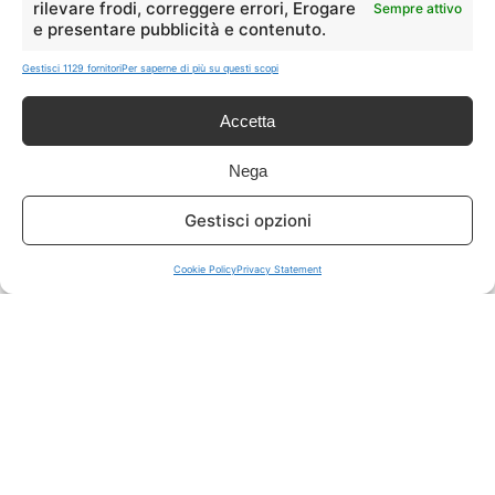
rilevare frodi, correggere errori, Erogare
Sempre attivo
e presentare pubblicità e contenuto.
ISCRIVITI A TUTTO
➔
Gestisci 1129 fornitori
Per saperne di più su questi scopi
Un click per tutti i canali!
Accetta
LIVE OFFERTE
Nega
🔥
💻
Gestisci opzioni
Tutte
Tech
Cookie Policy
Privacy Statement
🛒
👗
Spesa
Moda
🏠
💎
Casa
Extra