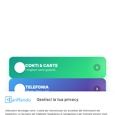
CONTI & CARTE
💳
I migliori conti gratuiti.
TELEFONIA
📱
Offerte, fibra e 5G.
Gestisci la tua privacy
GRANDI OFFERTE
🔥
Utilizziamo tecnologie come i cookie per memorizzare e/o accedere alle informazioni del
Le migliori occasioni oggi.
dispositivo. Lo facciamo per migliorare l'esperienza di navigazione e per mostrare annunci (non)