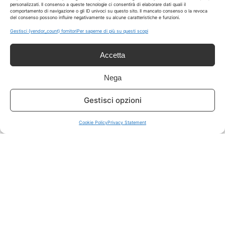
personalizzati. Il consenso a queste tecnologie ci consentirà di elaborare dati quali il
comportamento di navigazione o gli ID univoci su questo sito. Il mancato consenso o la revoca
del consenso possono influire negativamente su alcune caratteristiche e funzioni.
ISCRIVITI A TUTTO
➔
Gestisci {vendor_count} fornitori
Per saperne di più su questi scopi
Un click per tutti i canali!
Accetta
LIVE OFFERTE
Nega
🔥
💻
Gestisci opzioni
Tutte
Tech
Cookie Policy
Privacy Statement
🛒
👗
Spesa
Moda
🏠
💎
Casa
Extra