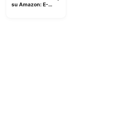
su Amazon: E-
reader Kindle
Paper White,
Tablet Fire HD e
Fire 7 ad un super
prezzo