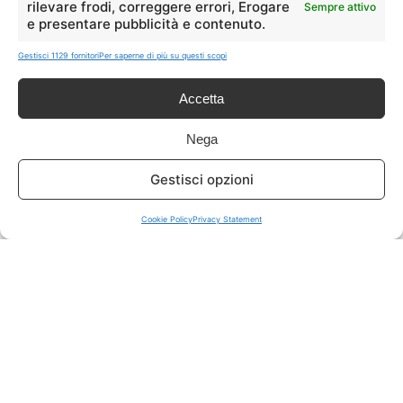
rilevare frodi, correggere errori, Erogare
Sempre attivo
e presentare pubblicità e contenuto.
ISCRIVITI A TUTTO
➔
Gestisci 1129 fornitori
Per saperne di più su questi scopi
Un click per tutti i canali!
Accetta
LIVE OFFERTE
Nega
🔥
💻
Gestisci opzioni
Tutte
Tech
Cookie Policy
Privacy Statement
🛒
👗
Spesa
Moda
🏠
💎
Casa
Extra