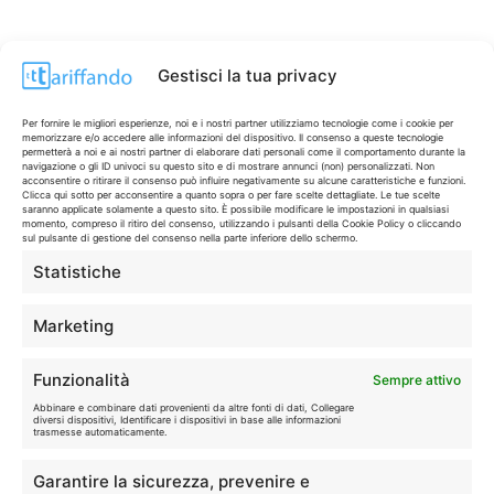
Gestisci la tua privacy
Per fornire le migliori esperienze, noi e i nostri partner utilizziamo tecnologie come i cookie per
memorizzare e/o accedere alle informazioni del dispositivo. Il consenso a queste tecnologie
permetterà a noi e ai nostri partner di elaborare dati personali come il comportamento durante la
navigazione o gli ID univoci su questo sito e di mostrare annunci (non) personalizzati. Non
acconsentire o ritirare il consenso può influire negativamente su alcune caratteristiche e funzioni.
Clicca qui sotto per acconsentire a quanto sopra o per fare scelte dettagliate. Le tue scelte
saranno applicate solamente a questo sito. È possibile modificare le impostazioni in qualsiasi
momento, compreso il ritiro del consenso, utilizzando i pulsanti della Cookie Policy o cliccando
sul pulsante di gestione del consenso nella parte inferiore dello schermo.
Statistiche
CONTI & CARTE
💳
I migliori conti gratuiti.
Marketing
TELEFONIA
📱
Funzionalità
Sempre attivo
Offerte, fibra e 5G.
Abbinare e combinare dati provenienti da altre fonti di dati, Collegare
diversi dispositivi, Identificare i dispositivi in base alle informazioni
trasmesse automaticamente.
GRANDI OFFERTE
🔥
Garantire la sicurezza, prevenire e
Le migliori occasioni oggi.