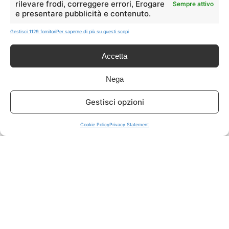
rilevare frodi, correggere errori, Erogare
Sempre attivo
e presentare pubblicità e contenuto.
ISCRIVITI A TUTTO
➔
Gestisci 1129 fornitori
Per saperne di più su questi scopi
Un click per tutti i canali!
Accetta
LIVE OFFERTE
Nega
🔥
💻
Gestisci opzioni
Tutte
Tech
Cookie Policy
Privacy Statement
🛒
👗
Spesa
Moda
🏠
💎
Casa
Extra