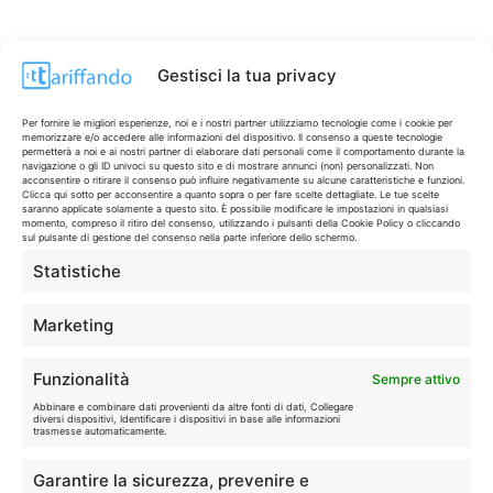
Gestisci la tua privacy
Per fornire le migliori esperienze, noi e i nostri partner utilizziamo tecnologie come i cookie per
memorizzare e/o accedere alle informazioni del dispositivo. Il consenso a queste tecnologie
permetterà a noi e ai nostri partner di elaborare dati personali come il comportamento durante la
navigazione o gli ID univoci su questo sito e di mostrare annunci (non) personalizzati. Non
acconsentire o ritirare il consenso può influire negativamente su alcune caratteristiche e funzioni.
Clicca qui sotto per acconsentire a quanto sopra o per fare scelte dettagliate. Le tue scelte
saranno applicate solamente a questo sito. È possibile modificare le impostazioni in qualsiasi
momento, compreso il ritiro del consenso, utilizzando i pulsanti della Cookie Policy o cliccando
sul pulsante di gestione del consenso nella parte inferiore dello schermo.
Statistiche
CONTI & CARTE
💳
I migliori conti gratuiti.
Marketing
TELEFONIA
📱
Funzionalità
Sempre attivo
Offerte, fibra e 5G.
Abbinare e combinare dati provenienti da altre fonti di dati, Collegare
diversi dispositivi, Identificare i dispositivi in base alle informazioni
trasmesse automaticamente.
GRANDI OFFERTE
🔥
Garantire la sicurezza, prevenire e
Le migliori occasioni oggi.