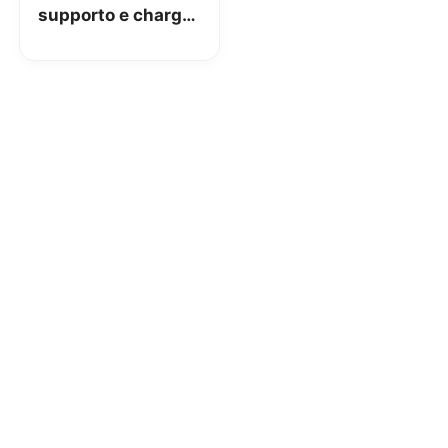
supporto e charger
auto, obiettivo 3 in
1 scontati su
Amazon