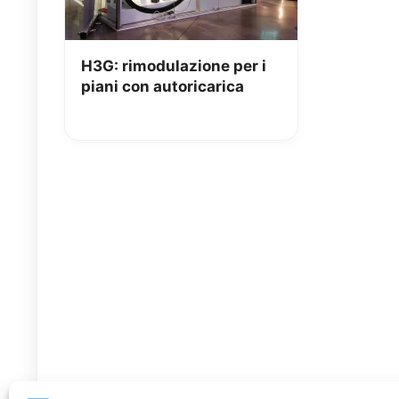
H3G: rimodulazione per i
piani con autoricarica