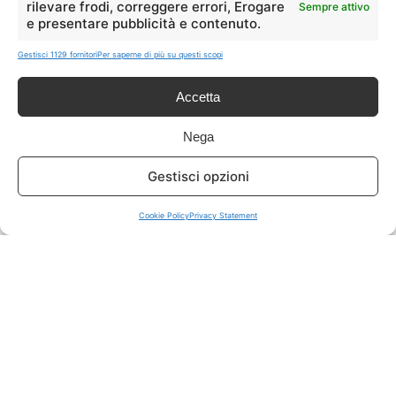
rilevare frodi, correggere errori, Erogare
Sempre attivo
e presentare pubblicità e contenuto.
ISCRIVITI A TUTTO
➔
Gestisci 1129 fornitori
Per saperne di più su questi scopi
Un click per tutti i canali!
Accetta
LIVE OFFERTE
Nega
🔥
💻
Gestisci opzioni
Tutte
Tech
Cookie Policy
Privacy Statement
🛒
👗
Spesa
Moda
🏠
💎
Casa
Extra