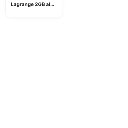
Lagrange 2GB al
mese, per 3 mesi
gratis!