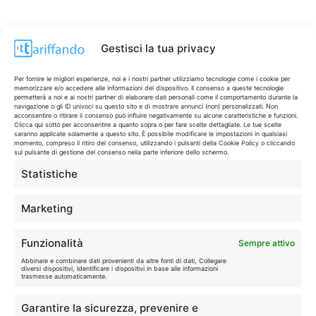
Gestisci la tua privacy
Per fornire le migliori esperienze, noi e i nostri partner utilizziamo tecnologie come i cookie per
memorizzare e/o accedere alle informazioni del dispositivo. Il consenso a queste tecnologie
permetterà a noi e ai nostri partner di elaborare dati personali come il comportamento durante la
navigazione o gli ID univoci su questo sito e di mostrare annunci (non) personalizzati. Non
acconsentire o ritirare il consenso può influire negativamente su alcune caratteristiche e funzioni.
Clicca qui sotto per acconsentire a quanto sopra o per fare scelte dettagliate. Le tue scelte
saranno applicate solamente a questo sito. È possibile modificare le impostazioni in qualsiasi
momento, compreso il ritiro del consenso, utilizzando i pulsanti della Cookie Policy o cliccando
sul pulsante di gestione del consenso nella parte inferiore dello schermo.
Statistiche
CONTI & CARTE
💳
I migliori conti gratuiti.
Marketing
TELEFONIA
📱
Funzionalità
Sempre attivo
Offerte, fibra e 5G.
Abbinare e combinare dati provenienti da altre fonti di dati, Collegare
diversi dispositivi, Identificare i dispositivi in base alle informazioni
trasmesse automaticamente.
GRANDI OFFERTE
🔥
Garantire la sicurezza, prevenire e
Le migliori occasioni oggi.