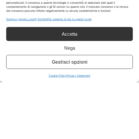
personalizzati. Il consenso a queste tecnologie ci consentirà di elaborare dati quali il
comportamento di navigazione o gli ID univoci su questo sito. Il mancato consenso o la revoca
del consenso possono influire negativamente su alcune caratteristiche e funzioni.
ISCRIVITI A TUTTO
➔
Gestisci {vendor_count} fornitori
Per saperne di più su questi scopi
Un click per tutti i canali!
Accetta
LIVE OFFERTE
Nega
🔥
💻
Gestisci opzioni
Tutte
Tech
Cookie Policy
Privacy Statement
🛒
👗
Spesa
Moda
🏠
💎
Casa
Extra