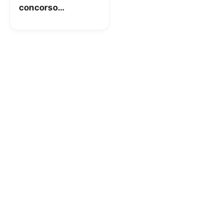
concorso
“Stranger Place”
mette in palio
smartphone e
viaggi