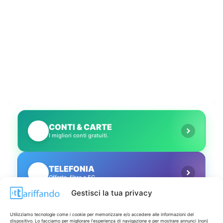
CONTI & CARTE
💳
I migliori conti gratuiti.
TELEFONIA
📱
Offerte, fibra e 5G.
Gestisci la tua privacy
GRANDI OFFERTE
🔥
Utilizziamo tecnologie come i cookie per memorizzare e/o accedere alle informazioni del
Le migliori occasioni oggi.
dispositivo. Lo facciamo per migliorare l'esperienza di navigazione e per mostrare annunci (non)