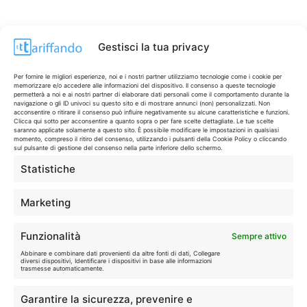
Gestisci la tua privacy
Per fornire le migliori esperienze, noi e i nostri partner utilizziamo tecnologie come i cookie per
memorizzare e/o accedere alle informazioni del dispositivo. Il consenso a queste tecnologie
permetterà a noi e ai nostri partner di elaborare dati personali come il comportamento durante la
navigazione o gli ID univoci su questo sito e di mostrare annunci (non) personalizzati. Non
acconsentire o ritirare il consenso può influire negativamente su alcune caratteristiche e funzioni.
Clicca qui sotto per acconsentire a quanto sopra o per fare scelte dettagliate. Le tue scelte
saranno applicate solamente a questo sito. È possibile modificare le impostazioni in qualsiasi
momento, compreso il ritiro del consenso, utilizzando i pulsanti della Cookie Policy o cliccando
sul pulsante di gestione del consenso nella parte inferiore dello schermo.
Statistiche
CONTI & CARTE
💳
I migliori conti gratuiti.
Marketing
TELEFONIA
📱
Funzionalità
Sempre attivo
Offerte, fibra e 5G.
Abbinare e combinare dati provenienti da altre fonti di dati, Collegare
diversi dispositivi, Identificare i dispositivi in base alle informazioni
trasmesse automaticamente.
GRANDI OFFERTE
🔥
Garantire la sicurezza, prevenire e
Le migliori occasioni oggi.