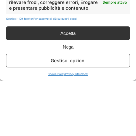
rilevare frodi, correggere errori, Erogare
Sempre attivo
e presentare pubblicità e contenuto.
ISCRIVITI A TUTTO
➔
Gestisci 1129 fornitori
Per saperne di più su questi scopi
Un click per tutti i canali!
Accetta
LIVE OFFERTE
Nega
🔥
💻
Gestisci opzioni
Tutte
Tech
Cookie Policy
Privacy Statement
🛒
👗
Spesa
Moda
🏠
💎
Casa
Extra