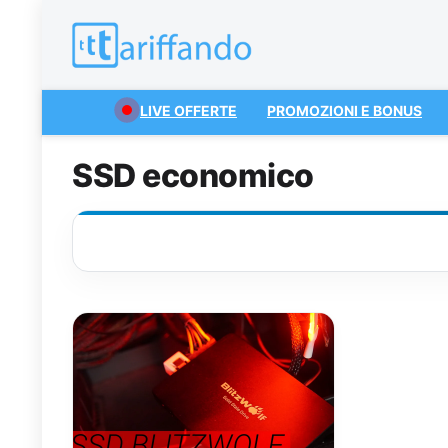
LIVE OFFERTE
PROMOZIONI E BONUS
SSD economico