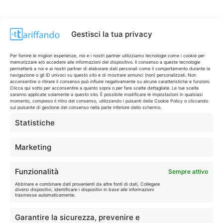
Gestisci la tua privacy
Per fornire le migliori esperienze, noi e i nostri partner utilizziamo tecnologie come i cookie per
memorizzare e/o accedere alle informazioni del dispositivo. Il consenso a queste tecnologie
permetterà a noi e ai nostri partner di elaborare dati personali come il comportamento durante la
navigazione o gli ID univoci su questo sito e di mostrare annunci (non) personalizzati. Non
acconsentire o ritirare il consenso può influire negativamente su alcune caratteristiche e funzioni.
Clicca qui sotto per acconsentire a quanto sopra o per fare scelte dettagliate. Le tue scelte
saranno applicate solamente a questo sito. È possibile modificare le impostazioni in qualsiasi
momento, compreso il ritiro del consenso, utilizzando i pulsanti della Cookie Policy o cliccando
sul pulsante di gestione del consenso nella parte inferiore dello schermo.
Statistiche
CONTI & CARTE
💳
I migliori conti gratuiti.
Marketing
TELEFONIA
📱
Funzionalità
Sempre attivo
Offerte, fibra e 5G.
Abbinare e combinare dati provenienti da altre fonti di dati, Collegare
diversi dispositivi, Identificare i dispositivi in base alle informazioni
trasmesse automaticamente.
GRANDI OFFERTE
🔥
Garantire la sicurezza, prevenire e
Le migliori occasioni oggi.