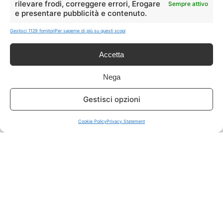
rilevare frodi, correggere errori, Erogare
Sempre attivo
e presentare pubblicità e contenuto.
ISCRIVITI A TUTTO
➔
Gestisci 1129 fornitori
Per saperne di più su questi scopi
Un click per tutti i canali!
Accetta
LIVE OFFERTE
Nega
🔥
💻
Gestisci opzioni
Tutte
Tech
Cookie Policy
Privacy Statement
🛒
👗
Spesa
Moda
🏠
💎
Casa
Extra