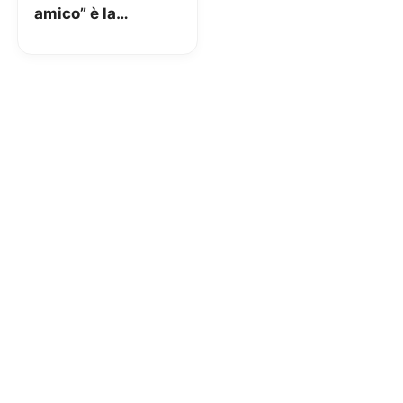
amico” è la
promozione
protagonista del
primo spot del
2018