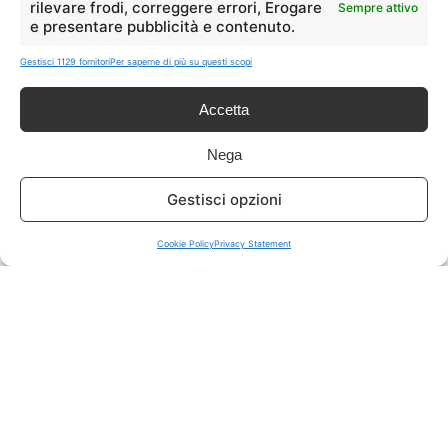
rilevare frodi, correggere errori, Erogare
Sempre attivo
e presentare pubblicità e contenuto.
ISCRIVITI A TUTTO
➔
Gestisci 1129 fornitori
Per saperne di più su questi scopi
Un click per tutti i canali!
Accetta
LIVE OFFERTE
Nega
🔥
💻
Gestisci opzioni
Tutte
Tech
Cookie Policy
Privacy Statement
🛒
👗
Spesa
Moda
🏠
💎
Casa
Extra