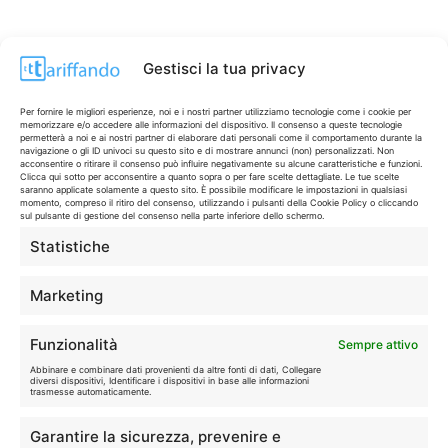
Gestisci la tua privacy
Per fornire le migliori esperienze, noi e i nostri partner utilizziamo tecnologie come i cookie per
memorizzare e/o accedere alle informazioni del dispositivo. Il consenso a queste tecnologie
permetterà a noi e ai nostri partner di elaborare dati personali come il comportamento durante la
navigazione o gli ID univoci su questo sito e di mostrare annunci (non) personalizzati. Non
acconsentire o ritirare il consenso può influire negativamente su alcune caratteristiche e funzioni.
Clicca qui sotto per acconsentire a quanto sopra o per fare scelte dettagliate. Le tue scelte
saranno applicate solamente a questo sito. È possibile modificare le impostazioni in qualsiasi
momento, compreso il ritiro del consenso, utilizzando i pulsanti della Cookie Policy o cliccando
sul pulsante di gestione del consenso nella parte inferiore dello schermo.
Statistiche
CONTI & CARTE
💳
I migliori conti gratuiti.
Marketing
TELEFONIA
📱
Funzionalità
Sempre attivo
Offerte, fibra e 5G.
Abbinare e combinare dati provenienti da altre fonti di dati, Collegare
diversi dispositivi, Identificare i dispositivi in base alle informazioni
trasmesse automaticamente.
GRANDI OFFERTE
🔥
Garantire la sicurezza, prevenire e
Le migliori occasioni oggi.