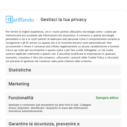
Gestisci la tua privacy
Per fornire le migliori esperienze, noi e i nostri partner utilizziamo tecnologie come i cookie per
memorizzare e/o accedere alle informazioni del dispositivo. Il consenso a queste tecnologie
permetterà a noi e ai nostri partner di elaborare dati personali come il comportamento durante la
navigazione o gli ID univoci su questo sito e di mostrare annunci (non) personalizzati. Non
acconsentire o ritirare il consenso può influire negativamente su alcune caratteristiche e funzioni.
Clicca qui sotto per acconsentire a quanto sopra o per fare scelte dettagliate. Le tue scelte
saranno applicate solamente a questo sito. È possibile modificare le impostazioni in qualsiasi
momento, compreso il ritiro del consenso, utilizzando i pulsanti della Cookie Policy o cliccando
sul pulsante di gestione del consenso nella parte inferiore dello schermo.
Statistiche
CONTI & CARTE
💳
I migliori conti gratuiti.
Marketing
TELEFONIA
📱
Funzionalità
Sempre attivo
Offerte, fibra e 5G.
Abbinare e combinare dati provenienti da altre fonti di dati, Collegare
diversi dispositivi, Identificare i dispositivi in base alle informazioni
trasmesse automaticamente.
GRANDI OFFERTE
🔥
Garantire la sicurezza, prevenire e
Le migliori occasioni oggi.