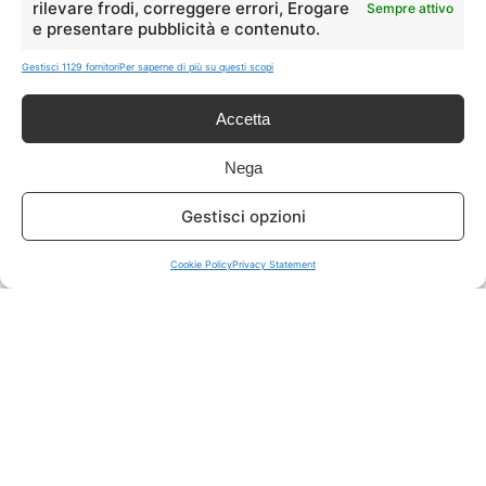
rilevare frodi, correggere errori, Erogare
Sempre attivo
e presentare pubblicità e contenuto.
ISCRIVITI A TUTTO
➔
Gestisci 1129 fornitori
Per saperne di più su questi scopi
Un click per tutti i canali!
Accetta
LIVE OFFERTE
Nega
🔥
💻
Gestisci opzioni
Tutte
Tech
Cookie Policy
Privacy Statement
🛒
👗
Spesa
Moda
🏠
💎
Casa
Extra