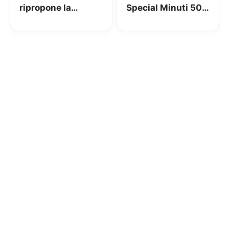
ripropone la
Special Minuti 50
Special Minuti
GB da 7,99€
50GB a 7,99€ e
nuove offerte con
portabilità