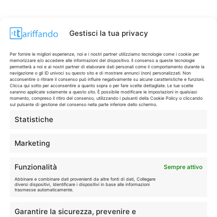
Gestisci la tua privacy
Per fornire le migliori esperienze, noi e i nostri partner utilizziamo tecnologie come i cookie per
memorizzare e/o accedere alle informazioni del dispositivo. Il consenso a queste tecnologie
permetterà a noi e ai nostri partner di elaborare dati personali come il comportamento durante la
navigazione o gli ID univoci su questo sito e di mostrare annunci (non) personalizzati. Non
acconsentire o ritirare il consenso può influire negativamente su alcune caratteristiche e funzioni.
Clicca qui sotto per acconsentire a quanto sopra o per fare scelte dettagliate. Le tue scelte
saranno applicate solamente a questo sito. È possibile modificare le impostazioni in qualsiasi
momento, compreso il ritiro del consenso, utilizzando i pulsanti della Cookie Policy o cliccando
sul pulsante di gestione del consenso nella parte inferiore dello schermo.
Statistiche
CONTI & CARTE
💳
I migliori conti gratuiti.
Marketing
TELEFONIA
📱
Funzionalità
Sempre attivo
Offerte, fibra e 5G.
Abbinare e combinare dati provenienti da altre fonti di dati, Collegare
diversi dispositivi, Identificare i dispositivi in base alle informazioni
trasmesse automaticamente.
GRANDI OFFERTE
🔥
Garantire la sicurezza, prevenire e
Le migliori occasioni oggi.