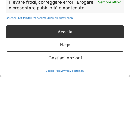
rilevare frodi, correggere errori, Erogare
Sempre attivo
e presentare pubblicità e contenuto.
ISCRIVITI A TUTTO
➔
Gestisci 1129 fornitori
Per saperne di più su questi scopi
Un click per tutti i canali!
Accetta
LIVE OFFERTE
Nega
🔥
💻
Gestisci opzioni
Tutte
Tech
Cookie Policy
Privacy Statement
🛒
👗
Spesa
Moda
🏠
💎
Casa
Extra