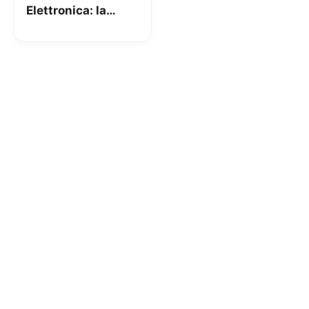
Elettronica: la
soluzione di Aruba
per invio, ricezione
e conservazione a
norma di legge