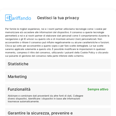
Gestisci la tua privacy
Per fornire le migliori esperienze, noi e i nostri partner utilizziamo tecnologie come i cookie per
memorizzare e/o accedere alle informazioni del dispositivo. Il consenso a queste tecnologie
permetterà a noi e ai nostri partner di elaborare dati personali come il comportamento durante la
navigazione o gli ID univoci su questo sito e di mostrare annunci (non) personalizzati. Non
acconsentire o ritirare il consenso può influire negativamente su alcune caratteristiche e funzioni.
Clicca qui sotto per acconsentire a quanto sopra o per fare scelte dettagliate. Le tue scelte
saranno applicate solamente a questo sito. È possibile modificare le impostazioni in qualsiasi
momento, compreso il ritiro del consenso, utilizzando i pulsanti della Cookie Policy o cliccando
sul pulsante di gestione del consenso nella parte inferiore dello schermo.
Statistiche
CONTI & CARTE
💳
I migliori conti gratuiti.
Marketing
TELEFONIA
📱
Funzionalità
Sempre attivo
Offerte, fibra e 5G.
Abbinare e combinare dati provenienti da altre fonti di dati, Collegare
diversi dispositivi, Identificare i dispositivi in base alle informazioni
trasmesse automaticamente.
GRANDI OFFERTE
🔥
Garantire la sicurezza, prevenire e
Le migliori occasioni oggi.