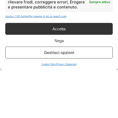
rilevare frodi, correggere errori, Erogare
Sempre attivo
e presentare pubblicità e contenuto.
ISCRIVITI A TUTTO
➔
Gestisci 1129 fornitori
Per saperne di più su questi scopi
Un click per tutti i canali!
Accetta
LIVE OFFERTE
Nega
🔥
💻
Gestisci opzioni
Tutte
Tech
Cookie Policy
Privacy Statement
🛒
👗
Spesa
Moda
🏠
💎
Casa
Extra