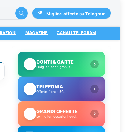
Migliori offerte su Telegram
RAZIONI
MAGAZINE
CANALI TELEGRAM
CONTI & CARTE
💳
I migliori conti gratuiti.
TELEFONIA
📱
Offerte, fibra e 5G.
GRANDI OFFERTE
🔥
Le migliori occasioni oggi.