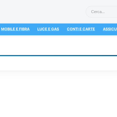
MOBILE E FIBRA
LUCE E GAS
CONTI E CARTE
ASSICU