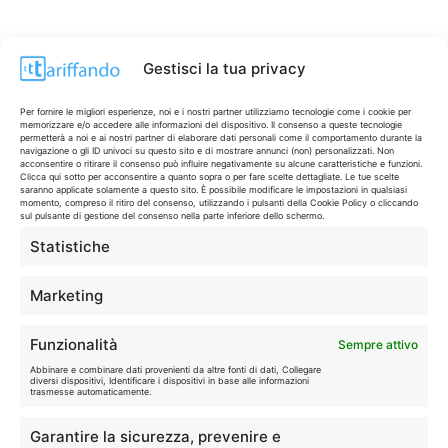
Gestisci la tua privacy
Per fornire le migliori esperienze, noi e i nostri partner utilizziamo tecnologie come i cookie per
memorizzare e/o accedere alle informazioni del dispositivo. Il consenso a queste tecnologie
permetterà a noi e ai nostri partner di elaborare dati personali come il comportamento durante la
navigazione o gli ID univoci su questo sito e di mostrare annunci (non) personalizzati. Non
acconsentire o ritirare il consenso può influire negativamente su alcune caratteristiche e funzioni.
Clicca qui sotto per acconsentire a quanto sopra o per fare scelte dettagliate. Le tue scelte
saranno applicate solamente a questo sito. È possibile modificare le impostazioni in qualsiasi
momento, compreso il ritiro del consenso, utilizzando i pulsanti della Cookie Policy o cliccando
sul pulsante di gestione del consenso nella parte inferiore dello schermo.
Statistiche
CONTI & CARTE
💳
I migliori conti gratuiti.
Marketing
TELEFONIA
📱
Funzionalità
Sempre attivo
Offerte, fibra e 5G.
Abbinare e combinare dati provenienti da altre fonti di dati, Collegare
diversi dispositivi, Identificare i dispositivi in base alle informazioni
trasmesse automaticamente.
GRANDI OFFERTE
🔥
Garantire la sicurezza, prevenire e
Le migliori occasioni oggi.