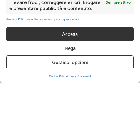
rilevare frodi, correggere errori, Erogare
Sempre attivo
e presentare pubblicità e contenuto.
ISCRIVITI A TUTTO
➔
Gestisci 1129 fornitori
Per saperne di più su questi scopi
Un click per tutti i canali!
Accetta
LIVE OFFERTE
Nega
🔥
💻
Gestisci opzioni
Tutte
Tech
Cookie Policy
Privacy Statement
🛒
👗
Spesa
Moda
🏠
💎
Casa
Extra