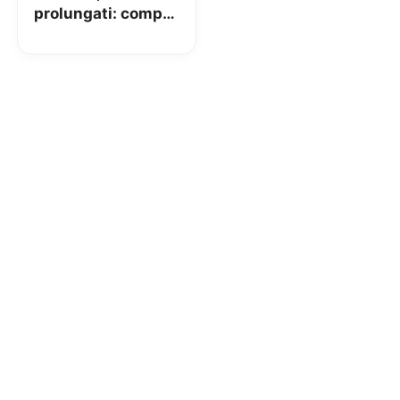
prolungati: compra
ora e puoi rendere
entro Gennaio
2026