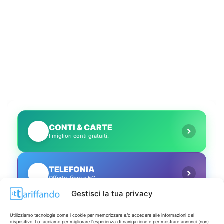
CONTI & CARTE
💳
I migliori conti gratuiti.
TELEFONIA
📱
Offerte, fibra e 5G.
Gestisci la tua privacy
GRANDI OFFERTE
🔥
Utilizziamo tecnologie come i cookie per memorizzare e/o accedere alle informazioni del
Le migliori occasioni oggi.
dispositivo. Lo facciamo per migliorare l'esperienza di navigazione e per mostrare annunci (non)