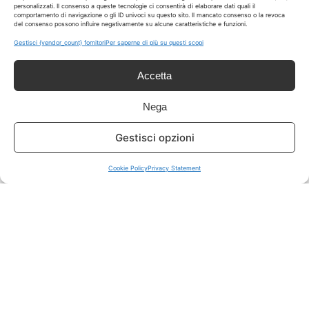
personalizzati. Il consenso a queste tecnologie ci consentirà di elaborare dati quali il
comportamento di navigazione o gli ID univoci su questo sito. Il mancato consenso o la revoca
del consenso possono influire negativamente su alcune caratteristiche e funzioni.
ISCRIVITI A TUTTO
➔
Gestisci {vendor_count} fornitori
Per saperne di più su questi scopi
Un click per tutti i canali!
Accetta
LIVE OFFERTE
Nega
🔥
💻
Gestisci opzioni
Tutte
Tech
Cookie Policy
Privacy Statement
🛒
👗
Spesa
Moda
🏠
💎
Casa
Extra