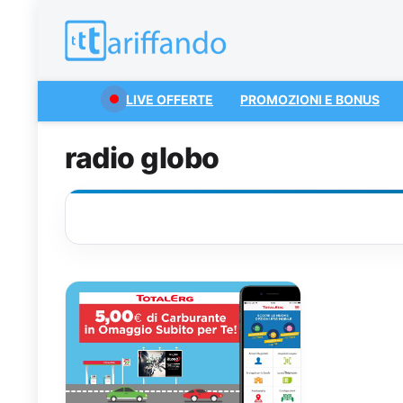
LIVE OFFERTE
PROMOZIONI E BONUS
radio globo