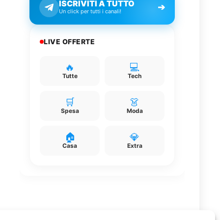
ISCRIVITI A TUTTO
➔
Un click per tutti i canali!
LIVE OFFERTE
🔥
💻
Tutte
Tech
🛒
👗
Spesa
Moda
🏠
💎
Casa
Extra