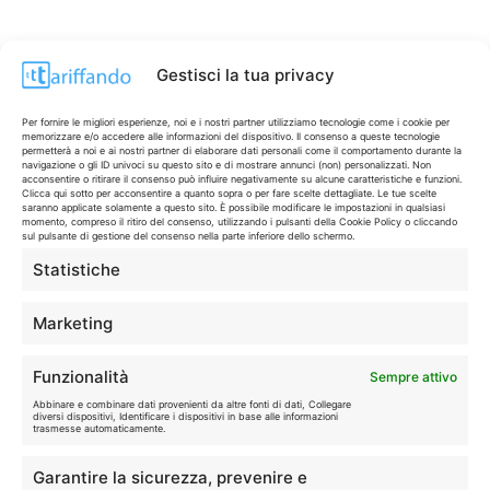
Gestisci la tua privacy
Per fornire le migliori esperienze, noi e i nostri partner utilizziamo tecnologie come i cookie per
memorizzare e/o accedere alle informazioni del dispositivo. Il consenso a queste tecnologie
permetterà a noi e ai nostri partner di elaborare dati personali come il comportamento durante la
navigazione o gli ID univoci su questo sito e di mostrare annunci (non) personalizzati. Non
acconsentire o ritirare il consenso può influire negativamente su alcune caratteristiche e funzioni.
Clicca qui sotto per acconsentire a quanto sopra o per fare scelte dettagliate. Le tue scelte
saranno applicate solamente a questo sito. È possibile modificare le impostazioni in qualsiasi
momento, compreso il ritiro del consenso, utilizzando i pulsanti della Cookie Policy o cliccando
sul pulsante di gestione del consenso nella parte inferiore dello schermo.
Statistiche
CONTI & CARTE
💳
I migliori conti gratuiti.
Marketing
TELEFONIA
📱
Funzionalità
Sempre attivo
Offerte, fibra e 5G.
Abbinare e combinare dati provenienti da altre fonti di dati, Collegare
diversi dispositivi, Identificare i dispositivi in base alle informazioni
trasmesse automaticamente.
GRANDI OFFERTE
🔥
Garantire la sicurezza, prevenire e
Le migliori occasioni oggi.