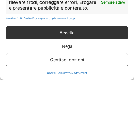
rilevare frodi, correggere errori, Erogare
Sempre attivo
e presentare pubblicità e contenuto.
ISCRIVITI A TUTTO
➔
Gestisci 1129 fornitori
Per saperne di più su questi scopi
Un click per tutti i canali!
Accetta
LIVE OFFERTE
Nega
🔥
💻
Gestisci opzioni
Tutte
Tech
Cookie Policy
Privacy Statement
🛒
👗
Spesa
Moda
🏠
💎
Casa
Extra