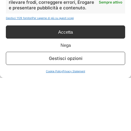
rilevare frodi, correggere errori, Erogare
Sempre attivo
e presentare pubblicità e contenuto.
ISCRIVITI A TUTTO
➔
Gestisci 1129 fornitori
Per saperne di più su questi scopi
Un click per tutti i canali!
Accetta
LIVE OFFERTE
Nega
🔥
💻
Gestisci opzioni
Tutte
Tech
Cookie Policy
Privacy Statement
🛒
👗
Spesa
Moda
🏠
💎
Casa
Extra