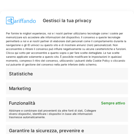
Gestisci la tua privacy
Per fornire le migliori esperienze, noi e i nostri partner utilizziamo tecnologie come i cookie per
memorizzare e/o accedere alle informazioni del dispositivo. Il consenso a queste tecnologie
permetterà a noi e ai nostri partner di elaborare dati personali come il comportamento durante la
navigazione o gli ID univoci su questo sito e di mostrare annunci (non) personalizzati. Non
acconsentire o ritirare il consenso può influire negativamente su alcune caratteristiche e funzioni.
Clicca qui sotto per acconsentire a quanto sopra o per fare scelte dettagliate. Le tue scelte
saranno applicate solamente a questo sito. È possibile modificare le impostazioni in qualsiasi
momento, compreso il ritiro del consenso, utilizzando i pulsanti della Cookie Policy o cliccando
sul pulsante di gestione del consenso nella parte inferiore dello schermo.
Statistiche
CONTI & CARTE
💳
I migliori conti gratuiti.
Marketing
TELEFONIA
📱
Funzionalità
Sempre attivo
Offerte, fibra e 5G.
Abbinare e combinare dati provenienti da altre fonti di dati, Collegare
diversi dispositivi, Identificare i dispositivi in base alle informazioni
trasmesse automaticamente.
GRANDI OFFERTE
🔥
Garantire la sicurezza, prevenire e
Le migliori occasioni oggi.