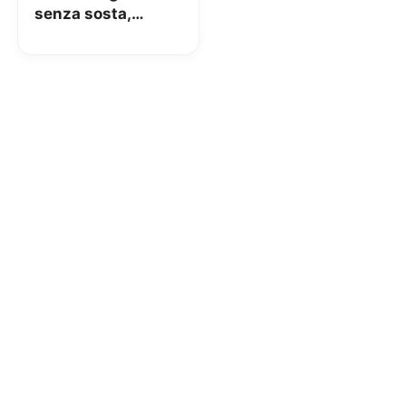
senza sosta,
un’idea di
risparmio con
Pulsee