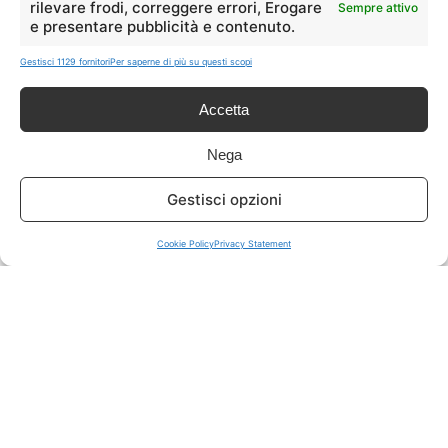
rilevare frodi, correggere errori, Erogare
Sempre attivo
e presentare pubblicità e contenuto.
ISCRIVITI A TUTTO
➔
Gestisci 1129 fornitori
Per saperne di più su questi scopi
Un click per tutti i canali!
Accetta
LIVE OFFERTE
Nega
🔥
💻
Gestisci opzioni
Tutte
Tech
Cookie Policy
Privacy Statement
🛒
👗
Spesa
Moda
🏠
💎
Casa
Extra