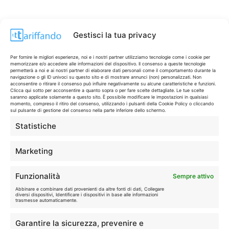
Gestisci la tua privacy
Per fornire le migliori esperienze, noi e i nostri partner utilizziamo tecnologie come i cookie per
memorizzare e/o accedere alle informazioni del dispositivo. Il consenso a queste tecnologie
permetterà a noi e ai nostri partner di elaborare dati personali come il comportamento durante la
navigazione o gli ID univoci su questo sito e di mostrare annunci (non) personalizzati. Non
acconsentire o ritirare il consenso può influire negativamente su alcune caratteristiche e funzioni.
Clicca qui sotto per acconsentire a quanto sopra o per fare scelte dettagliate. Le tue scelte
saranno applicate solamente a questo sito. È possibile modificare le impostazioni in qualsiasi
momento, compreso il ritiro del consenso, utilizzando i pulsanti della Cookie Policy o cliccando
sul pulsante di gestione del consenso nella parte inferiore dello schermo.
Statistiche
CONTI & CARTE
💳
I migliori conti gratuiti.
Marketing
TELEFONIA
📱
Funzionalità
Sempre attivo
Offerte, fibra e 5G.
Abbinare e combinare dati provenienti da altre fonti di dati, Collegare
diversi dispositivi, Identificare i dispositivi in base alle informazioni
trasmesse automaticamente.
GRANDI OFFERTE
🔥
Garantire la sicurezza, prevenire e
Le migliori occasioni oggi.