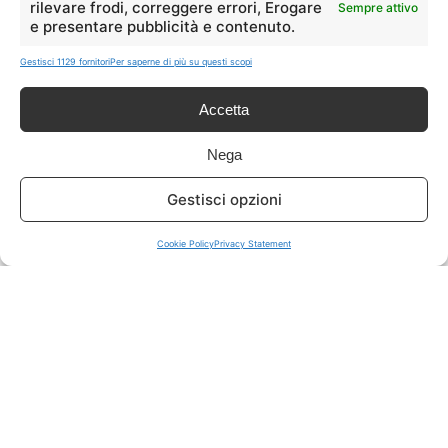
rilevare frodi, correggere errori, Erogare
Sempre attivo
e presentare pubblicità e contenuto.
ISCRIVITI A TUTTO
➔
Gestisci 1129 fornitori
Per saperne di più su questi scopi
Un click per tutti i canali!
Accetta
LIVE OFFERTE
Nega
🔥
💻
Gestisci opzioni
Tutte
Tech
Cookie Policy
Privacy Statement
🛒
👗
Spesa
Moda
🏠
💎
Casa
Extra