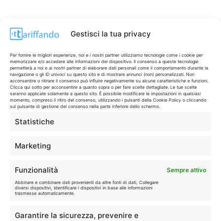
Gestisci la tua privacy
Per fornire le migliori esperienze, noi e i nostri partner utilizziamo tecnologie come i cookie per
memorizzare e/o accedere alle informazioni del dispositivo. Il consenso a queste tecnologie
permetterà a noi e ai nostri partner di elaborare dati personali come il comportamento durante la
navigazione o gli ID univoci su questo sito e di mostrare annunci (non) personalizzati. Non
acconsentire o ritirare il consenso può influire negativamente su alcune caratteristiche e funzioni.
Clicca qui sotto per acconsentire a quanto sopra o per fare scelte dettagliate. Le tue scelte
saranno applicate solamente a questo sito. È possibile modificare le impostazioni in qualsiasi
momento, compreso il ritiro del consenso, utilizzando i pulsanti della Cookie Policy o cliccando
sul pulsante di gestione del consenso nella parte inferiore dello schermo.
Statistiche
CONTI & CARTE
💳
I migliori conti gratuiti.
Marketing
TELEFONIA
📱
Funzionalità
Sempre attivo
Offerte, fibra e 5G.
Abbinare e combinare dati provenienti da altre fonti di dati, Collegare
diversi dispositivi, Identificare i dispositivi in base alle informazioni
trasmesse automaticamente.
GRANDI OFFERTE
🔥
Garantire la sicurezza, prevenire e
Le migliori occasioni oggi.