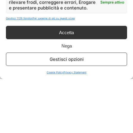
rilevare frodi, correggere errori, Erogare
Sempre attivo
e presentare pubblicità e contenuto.
ISCRIVITI A TUTTO
➔
Gestisci 1129 fornitori
Per saperne di più su questi scopi
Un click per tutti i canali!
Accetta
LIVE OFFERTE
Nega
🔥
💻
Gestisci opzioni
Tutte
Tech
Cookie Policy
Privacy Statement
🛒
👗
Spesa
Moda
🏠
💎
Casa
Extra