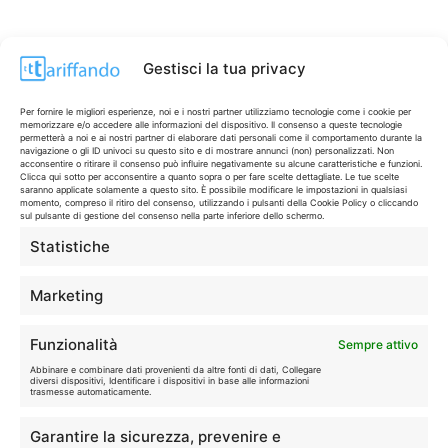
Gestisci la tua privacy
Per fornire le migliori esperienze, noi e i nostri partner utilizziamo tecnologie come i cookie per
memorizzare e/o accedere alle informazioni del dispositivo. Il consenso a queste tecnologie
permetterà a noi e ai nostri partner di elaborare dati personali come il comportamento durante la
navigazione o gli ID univoci su questo sito e di mostrare annunci (non) personalizzati. Non
acconsentire o ritirare il consenso può influire negativamente su alcune caratteristiche e funzioni.
Clicca qui sotto per acconsentire a quanto sopra o per fare scelte dettagliate. Le tue scelte
saranno applicate solamente a questo sito. È possibile modificare le impostazioni in qualsiasi
momento, compreso il ritiro del consenso, utilizzando i pulsanti della Cookie Policy o cliccando
sul pulsante di gestione del consenso nella parte inferiore dello schermo.
Statistiche
CONTI & CARTE
💳
I migliori conti gratuiti.
Marketing
TELEFONIA
📱
Funzionalità
Sempre attivo
Offerte, fibra e 5G.
Abbinare e combinare dati provenienti da altre fonti di dati, Collegare
diversi dispositivi, Identificare i dispositivi in base alle informazioni
trasmesse automaticamente.
GRANDI OFFERTE
🔥
Garantire la sicurezza, prevenire e
Le migliori occasioni oggi.