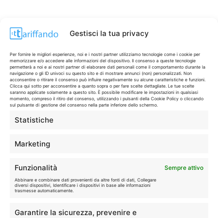
Gestisci la tua privacy
Per fornire le migliori esperienze, noi e i nostri partner utilizziamo tecnologie come i cookie per
memorizzare e/o accedere alle informazioni del dispositivo. Il consenso a queste tecnologie
permetterà a noi e ai nostri partner di elaborare dati personali come il comportamento durante la
navigazione o gli ID univoci su questo sito e di mostrare annunci (non) personalizzati. Non
acconsentire o ritirare il consenso può influire negativamente su alcune caratteristiche e funzioni.
Clicca qui sotto per acconsentire a quanto sopra o per fare scelte dettagliate. Le tue scelte
saranno applicate solamente a questo sito. È possibile modificare le impostazioni in qualsiasi
momento, compreso il ritiro del consenso, utilizzando i pulsanti della Cookie Policy o cliccando
sul pulsante di gestione del consenso nella parte inferiore dello schermo.
Statistiche
CONTI & CARTE
💳
I migliori conti gratuiti.
Marketing
TELEFONIA
📱
Funzionalità
Sempre attivo
Offerte, fibra e 5G.
Abbinare e combinare dati provenienti da altre fonti di dati, Collegare
diversi dispositivi, Identificare i dispositivi in base alle informazioni
trasmesse automaticamente.
GRANDI OFFERTE
🔥
Garantire la sicurezza, prevenire e
Le migliori occasioni oggi.