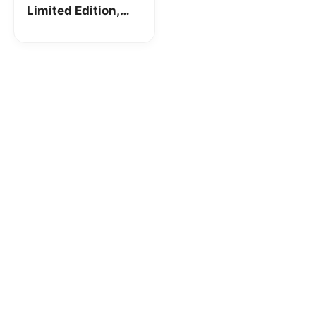
Limited Edition,
solo online 1000
min e 7 GB a 7€