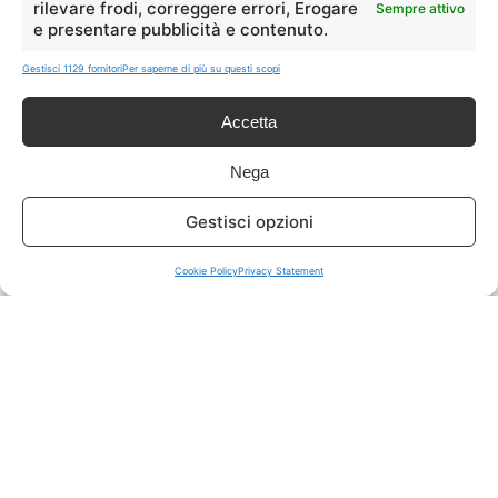
rilevare frodi, correggere errori, Erogare
Sempre attivo
e presentare pubblicità e contenuto.
ISCRIVITI A TUTTO
➔
Gestisci 1129 fornitori
Per saperne di più su questi scopi
Un click per tutti i canali!
Accetta
LIVE OFFERTE
Nega
🔥
💻
Gestisci opzioni
Tutte
Tech
Cookie Policy
Privacy Statement
🛒
👗
Spesa
Moda
🏠
💎
Casa
Extra