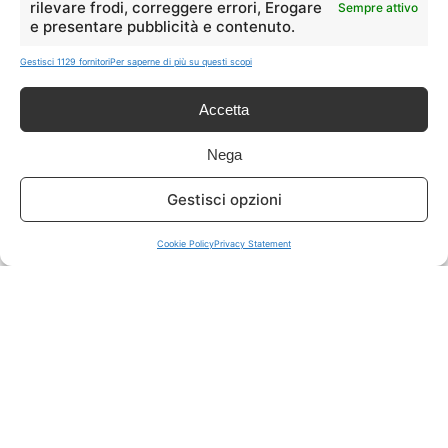
rilevare frodi, correggere errori, Erogare
Sempre attivo
e presentare pubblicità e contenuto.
ISCRIVITI A TUTTO
➔
Gestisci 1129 fornitori
Per saperne di più su questi scopi
Un click per tutti i canali!
Accetta
LIVE OFFERTE
Nega
🔥
💻
Gestisci opzioni
Tutte
Tech
Cookie Policy
Privacy Statement
🛒
👗
Spesa
Moda
🏠
💎
Casa
Extra