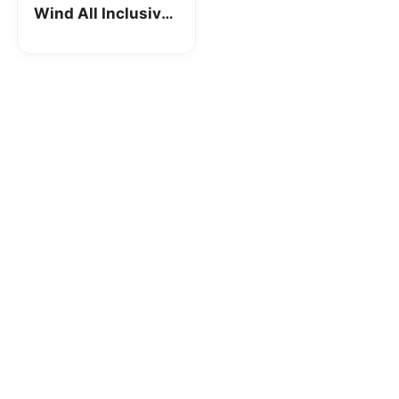
Wind All Inclusive
Unlimited: minuti
illimitati, 1000
SMS e 6GB a 12€!