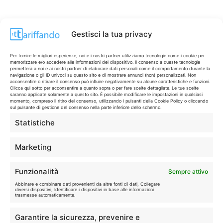
Gestisci la tua privacy
Per fornire le migliori esperienze, noi e i nostri partner utilizziamo tecnologie come i cookie per
memorizzare e/o accedere alle informazioni del dispositivo. Il consenso a queste tecnologie
permetterà a noi e ai nostri partner di elaborare dati personali come il comportamento durante la
navigazione o gli ID univoci su questo sito e di mostrare annunci (non) personalizzati. Non
acconsentire o ritirare il consenso può influire negativamente su alcune caratteristiche e funzioni.
Clicca qui sotto per acconsentire a quanto sopra o per fare scelte dettagliate. Le tue scelte
saranno applicate solamente a questo sito. È possibile modificare le impostazioni in qualsiasi
momento, compreso il ritiro del consenso, utilizzando i pulsanti della Cookie Policy o cliccando
sul pulsante di gestione del consenso nella parte inferiore dello schermo.
Statistiche
CONTI & CARTE
💳
I migliori conti gratuiti.
Marketing
TELEFONIA
📱
Funzionalità
Sempre attivo
Offerte, fibra e 5G.
Abbinare e combinare dati provenienti da altre fonti di dati, Collegare
diversi dispositivi, Identificare i dispositivi in base alle informazioni
trasmesse automaticamente.
GRANDI OFFERTE
🔥
Garantire la sicurezza, prevenire e
Le migliori occasioni oggi.